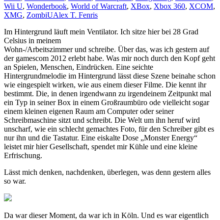
Wii U
,
Wonderbook
,
World of Warcraft
,
XBox
,
Xbox 360
,
XCOM
,
XMG
,
ZombiU
Alex T. Fenris
Im Hintergrund läuft mein Ventilator. Ich sitze hier bei 28 Grad
Celsius in meinem
Wohn-/Arbeitszimmer und schreibe. Über das, was ich gestern auf
der gamescom 2012 erlebt habe. Was mir noch durch den Kopf geht
an Spielen, Menschen, Eindrücken. Eine seichte
Hintergrundmelodie im Hintergrund lässt diese Szene beinahe schon
wie eingespielt wirken, wie aus einem dieser Filme. Die kennt ihr
bestimmt. Die, in denen irgendwann zu irgendeinem Zeitpunkt mal
ein Typ in seiner Box in einem Großraumbüro ode vielleicht sogar
einem kleinen eigenen Raum am Computer oder seiner
Schreibmaschine sitzt und schreibt. Die Welt um ihn heruf wird
unscharf, wie ein schlecht gemachtes Foto, für den Schreiber gibt es
nur ihn und die Tastatur. Eine eiskalte Dose „Monster Energy“
leistet mir hier Gesellschaft, spendet mir Kühle und eine kleine
Erfrischung.
Lässt mich denken, nachdenken, überlegen, was denn gestern alles
so war.
Da war dieser Moment, da war ich in Köln. Und es war eigentlich