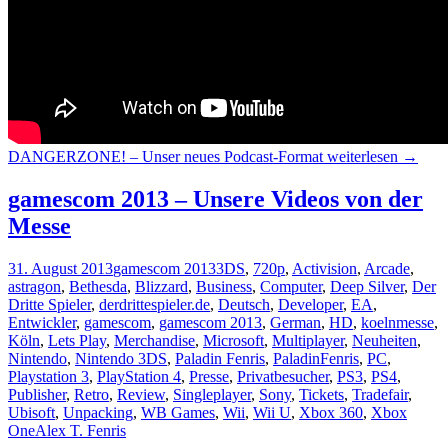
DANGERZONE! – Unser neues Podcast-Format
weiterlesen
→
gamescom 2013 – Unsere Videos von der
Messe
31. August 2013
gamescom 2013
3DS
,
720p
,
Activision
,
Arcade
,
astragon
,
Bethesda
,
Blizzard
,
Business
,
Computer
,
Deep Silver
,
Der
Dritte Spieler
,
derdrittespieler.de
,
Deutsch
,
Developer
,
EA
,
Entwickler
,
gamescom
,
gamescom 2013
,
German
,
HD
,
koelnmesse
,
Köln
,
Lets Play
,
Merchandise
,
Microsoft
,
Multiplayer
,
Neuheiten
,
Nintendo
,
Nintendo 3DS
,
Paladin Fenris
,
PaladinFenris
,
PC
,
Playstation 3
,
PlayStation 4
,
Presse
,
Privatbesucher
,
PS3
,
PS4
,
Publisher
,
Retro
,
Review
,
Singleplayer
,
Sony
,
Tickets
,
Tradefair
,
Ubisoft
,
Unpacking
,
WB Games
,
Wii
,
Wii U
,
Xbox 360
,
Xbox
One
Alex T. Fenris