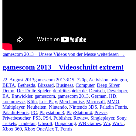
gamescom 2013 – Unsere Videos von der Messe
weiterlesen
→
gamescom 2013 – Videoschnitt extrem!
22. August 2013
gamescom 2013
3DS
,
720p
,
Activision
,
astragon
,
BETA
,
Bethesda
,
Blizzard
,
Business
,
Computer
,
Deep Silver
,
Demo
,
Der Dritte Spieler
,
derdrittespieler.de
,
Deutsch
,
Developer
,
EA
,
Entwickler
,
gamescom
,
gamescom 2013
,
German
,
HD
,
koelnmesse
,
Köln
,
Lets Play
,
Merchandise
,
Microsoft
,
MMO
,
Multiplayer
,
Neuheiten
,
Nintendo
,
Nintendo 3DS
,
Paladin Fenris
,
PaladinFenris
,
PC
,
Playstation 3
,
PlayStation 4
,
Presse
,
Privatbesucher
,
PS3
,
PS4
,
Publisher
,
Review
,
Singleplayer
,
Sony
,
Tickets
,
Tradefair
,
Ubisoft
,
Unpacking
,
WB Games
,
Wii
,
Wii U
,
Xbox 360
,
Xbox One
Alex T. Fenris