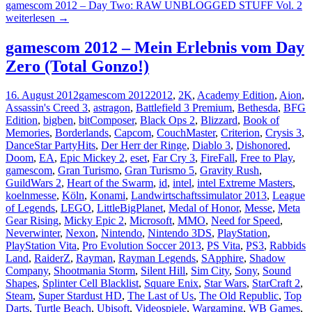
gamescom 2012 – Day Two: RAW UNBLOGGED STUFF Vol. 2
weiterlesen
→
gamescom 2012 – Mein Erlebnis vom Day
Zero (Total Gonzo!)
16. August 2012
gamescom 2012
2012
,
2K
,
Academy Edition
,
Aion
,
Assassin's Creed 3
,
astragon
,
Battlefield 3 Premium
,
Bethesda
,
BFG
Edition
,
bigben
,
bitComposer
,
Black Ops 2
,
Blizzard
,
Book of
Memories
,
Borderlands
,
Capcom
,
CouchMaster
,
Criterion
,
Crysis 3
,
DanceStar PartyHits
,
Der Herr der Ringe
,
Diablo 3
,
Dishonored
,
Doom
,
EA
,
Epic Mickey 2
,
eset
,
Far Cry 3
,
FireFall
,
Free to Play
,
gamescom
,
Gran Turismo
,
Gran Turismo 5
,
Gravity Rush
,
GuildWars 2
,
Heart of the Swarm
,
id
,
intel
,
intel Extreme Masters
,
koelnmesse
,
Köln
,
Konami
,
Landwirtschaftssimulator 2013
,
League
of Legends
,
LEGO
,
LittleBigPlanet
,
Medal of Honor
,
Messe
,
Meta
Gear Rising
,
Micky Epic 2
,
Microsoft
,
MMO
,
Need for Speed
,
Neverwinter
,
Nexon
,
Nintendo
,
Nintendo 3DS
,
PlayStation
,
PlayStation Vita
,
Pro Evolution Soccer 2013
,
PS Vita
,
PS3
,
Rabbids
Land
,
RaiderZ
,
Rayman
,
Rayman Legends
,
SApphire
,
Shadow
Company
,
Shootmania Storm
,
Silent Hill
,
Sim City
,
Sony
,
Sound
Shapes
,
Splinter Cell Blacklist
,
Square Enix
,
Star Wars
,
StarCraft 2
,
Steam
,
Super Stardust HD
,
The Last of Us
,
The Old Republic
,
Top
Darts
,
Turtle Beach
,
Ubisoft
,
Videospiele
,
Wargaming
,
WB Games
,