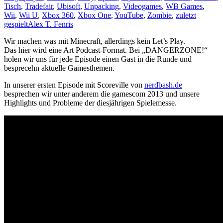
Tisch
,
Tradefair
,
Ubisoft
,
Unpacking
,
Videogames
,
WB Games
,
Wii
,
Wii U
,
Xbox 360
,
Xbox One
,
YouTube
,
Zombie
,
zuletzt
gespielt
Alex T. Fenris
Wir machen was mit Minecraft, allerdings kein Let’s Play.
Das hier wird eine Art Podcast-Format. Bei „DANGERZONE!“
holen wir uns für jede Episode einen Gast in die Runde und
besprecehn aktuelle Gamesthemen.
In unserer ersten Episode mit Scoreville von
nerdbash.de
besprechen wir unter anderem die gamescom 2013 und unsere
Highlights und Probleme der diesjährigen Spielemesse.