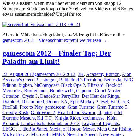
Wie es aussieht, wenn man über einen Zeitraum von knapp 12
Stunden am Stück aus knapp über 70 einzelnen Videos und 6 Songs
etwas zusammenschneidet? Ungefähr so:
Aber die Mühe hat sich gelohnt, das Video geht in Kürze online.
gamescom 2013 – Videoschnitt extrem!
weiterlesen
→
gamescom 2012 – Finaler Tag: Der
Paladin am Limit!
22. August 2012
gamescom 2012
2012
,
2K
,
Academy Edition
,
Aion
,
Assassin's Creed 3
,
astragon
,
Battlefield 3 Premium
,
Bethesda
,
BFG
Edition
,
bigben
,
bitComposer
,
Black Ops 2
,
Blizzard
,
Book of
Memories
,
Borderlands
,
Bundeswehr
,
Capcom
,
CouchMaster
,
Criterion
,
Crysis 3
,
DanceStar PartyHits
,
Der Herr der Ringe
,
Diablo 3
,
Dishonored
,
Doom
,
EA
,
Epic Mickey 2
,
eset
,
Far Cry 3
,
FireFall
,
Free to Play
,
gamescom
,
Gran Turismo
,
Gran Turismo 5
,
Gravity Rush
,
GuildWars 2
,
Heart of the Swarm
,
id
,
intel
,
intel
Extreme Masters
,
K.I.T.T.
,
Knight Rider
,
koelnmesse
,
Köln
,
Konami
,
Landwirtschaftssimulator 2013
,
League of Legends
,
LEGO
,
LittleBigPlanet
,
Medal of Honor
,
Messe
,
Meta Gear Rising
,
Micky Epic 2
,
Microsoft
,
MMO
,
Need for Speed
,
Neverwinter
,