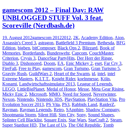
gamescom 2012 – Final Day: RAW
UNBLOGGED STUFF Vol. 3 feat.
Scoreville (Nerdbash.de)
19. August 2012
gamescom 2012
2012
,
2K
,
Academy Edition
,
Aion
,
Assassin's Creed 3
,
astragon
,
Battlefield 3 Premium
,
Bethesda
,
BFG
Edition
,
bigben
,
bitComposer
,
Black Ops 2
,
Blizzard
,
Book of
Memories
,
Borderlands
,
Bundeswehr
,
Capcom
,
CouchMaster
,
Criterion
,
Crysis 3
,
DanceStar PartyHits
,
Der Herr der Ringe
,
Diablo 3
,
Dishonored
,
Doom
,
EA
,
Epic Mickey 2
,
eset
,
Far Cry 3
,
FireFall
,
Free to Play
,
gamescom
,
Gran Turismo
,
Gran Turismo 5
,
Gravity Rush
,
GuildWars 2
,
Heart of the Swarm
,
id
,
intel
,
intel
Extreme Masters
,
K.I.T.T.
,
Knight Rider
,
koelnmesse
,
Köln
,
Konami
,
Landwirtschaftssimulator 2013
,
League of Legends
,
LEGO
,
LittleBigPlanet
,
Medal of Honor
,
Messe
,
Meta Gear Rising
,
Micky Epic 2
,
Microsoft
,
MMO
,
Need for Speed
,
Neverwinter
,
Nexon
,
Nintendo
,
Nintendo 3DS
,
PlayStation
,
PlayStation Vita
,
Pro
Evolution Soccer 2013
,
PS Vita
,
PS3
,
Rabbids Land
,
RaiderZ
,
Rayman
,
Rayman Legends
,
Retro
,
SApphire
,
Shadow Company
,
Shootmania Storm
,
Silent Hill
,
Sim City
,
Sony
,
Sound Shapes
,
Splinter Cell Blacklist
,
Square Enix
,
Star Wars
,
StarCraft 2
,
Steam
,
Super Stardust HD
,
The Last of Us
,
The Old Republic
,
Tomb