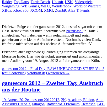
Raider
,
Top Darts
,
Turtle Beach
,
Ubisoft
,
USK
,
Videospiele
,
Wargaming
,
WB Games
,
Wii U
,
Wonderbook
,
World of Warcraft
,
XBox
,
Xbox 360
,
XCOM
,
XMG
,
ZombiU
Alex T. Fenris
Die letzte Folge von der gamescom 2012, diesmal sogar mit einem
Gast. Relativ früh hat mich Scoreville von
NerdBash!
in Halle 7
angetroffen. Wir haben ein wenig gefachsimpelt und sogar
gemeinsam eine kleine Aufnahme erstellt. Nochmals vielen Dank,
ich freue mich schon auf das nächste Aufeinandertreffen. 🙂
Erschöpft, aber irgendwie glücklich ging für mich die diesjährige
Messe zu Ende. Hier wie gewohnt, unzensiert und unkommentiert
mein Audiolog vom 19. August 2012 auf der gamescom in Köln.
gamescom 2012 – Final Day: RAW UNBLOGGED STUFF Vol. 3
feat. Scoreville (Nerdbash.de)
weiterlesen
→
gamescom 2012 – Zweiter Tag: Ausbruch
aus der Routine
19. August 2012
gamescom 2012
2012
,
2K
,
Academy Edition
,
Aion
,
Assassin's Creed 3
,
astragon
,
Battlefield 3 Premium
,
Bethesda
,
BFG