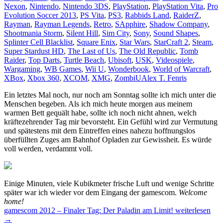
Nexon
,
Nintendo
,
Nintendo 3DS
,
PlayStation
,
PlayStation Vita
,
Pro
Evolution Soccer 2013
,
PS Vita
,
PS3
,
Rabbids Land
,
RaiderZ
,
Rayman
,
Rayman Legends
,
Retro
,
SApphire
,
Shadow Company
,
Shootmania Storm
,
Silent Hill
,
Sim City
,
Sony
,
Sound Shapes
,
Splinter Cell Blacklist
,
Square Enix
,
Star Wars
,
StarCraft 2
,
Steam
,
Super Stardust HD
,
The Last of Us
,
The Old Republic
,
Tomb
Raider
,
Top Darts
,
Turtle Beach
,
Ubisoft
,
USK
,
Videospiele
,
Wargaming
,
WB Games
,
Wii U
,
Wonderbook
,
World of Warcraft
,
XBox
,
Xbox 360
,
XCOM
,
XMG
,
ZombiU
Alex T. Fenris
Ein letztes Mal noch, nur noch am Sonntag sollte ich mich unter die
Menschen begeben. Als ich mich heute morgen aus meinem
warmen Bett gequält habe, sollte ich noch nicht ahnen, welch
kräftezehrender Tag mir bevorsteht. Ein Gefühl wird zur Vermutung
und spätestens mit dem Eintreffen eines nahezu hoffnungslos
überfüllten Zuges am Bahnhof Opladen zur Gewissheit. Es würde
voll werden, verdammt voll.
Einige Minuten, viele Kubikmeter frische Luft und wenige Schritte
später war ich wieder vor dem Eingang der gamescom.
Welcome
home!
gamescom 2012 – Finaler Tag: Der Paladin am Limit!
weiterlesen
→