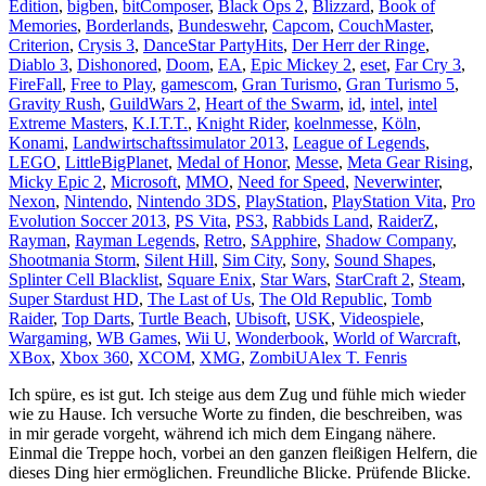
Edition
,
bigben
,
bitComposer
,
Black Ops 2
,
Blizzard
,
Book of
Memories
,
Borderlands
,
Bundeswehr
,
Capcom
,
CouchMaster
,
Criterion
,
Crysis 3
,
DanceStar PartyHits
,
Der Herr der Ringe
,
Diablo 3
,
Dishonored
,
Doom
,
EA
,
Epic Mickey 2
,
eset
,
Far Cry 3
,
FireFall
,
Free to Play
,
gamescom
,
Gran Turismo
,
Gran Turismo 5
,
Gravity Rush
,
GuildWars 2
,
Heart of the Swarm
,
id
,
intel
,
intel
Extreme Masters
,
K.I.T.T.
,
Knight Rider
,
koelnmesse
,
Köln
,
Konami
,
Landwirtschaftssimulator 2013
,
League of Legends
,
LEGO
,
LittleBigPlanet
,
Medal of Honor
,
Messe
,
Meta Gear Rising
,
Micky Epic 2
,
Microsoft
,
MMO
,
Need for Speed
,
Neverwinter
,
Nexon
,
Nintendo
,
Nintendo 3DS
,
PlayStation
,
PlayStation Vita
,
Pro
Evolution Soccer 2013
,
PS Vita
,
PS3
,
Rabbids Land
,
RaiderZ
,
Rayman
,
Rayman Legends
,
Retro
,
SApphire
,
Shadow Company
,
Shootmania Storm
,
Silent Hill
,
Sim City
,
Sony
,
Sound Shapes
,
Splinter Cell Blacklist
,
Square Enix
,
Star Wars
,
StarCraft 2
,
Steam
,
Super Stardust HD
,
The Last of Us
,
The Old Republic
,
Tomb
Raider
,
Top Darts
,
Turtle Beach
,
Ubisoft
,
USK
,
Videospiele
,
Wargaming
,
WB Games
,
Wii U
,
Wonderbook
,
World of Warcraft
,
XBox
,
Xbox 360
,
XCOM
,
XMG
,
ZombiU
Alex T. Fenris
Ich spüre, es ist gut. Ich steige aus dem Zug und fühle mich wieder
wie zu Hause. Ich versuche Worte zu finden, die beschreiben, was
in mir gerade vorgeht, während ich mich dem Eingang nähere.
Einmal die Treppe hoch, vorbei an den ganzen fleißigen Helfern, die
dieses Ding hier ermöglichen. Freundliche Blicke. Prüfende Blicke.