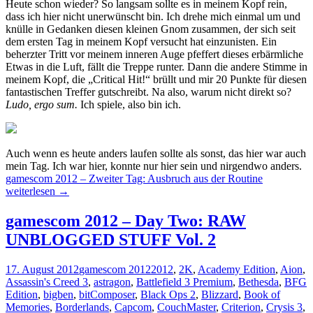
Heute schon wieder? So langsam sollte es in meinem Kopf rein,
dass ich hier nicht unerwünscht bin. Ich drehe mich einmal um und
knülle in Gedanken diesen kleinen Gnom zusammen, der sich seit
dem ersten Tag in meinem Kopf versucht hat einzunisten. Ein
beherzter Tritt vor meinem inneren Auge pfeffert dieses erbärmliche
Etwas in die Luft, fällt die Treppe runter. Dann die andere Stimme in
meinem Kopf, die „Critical Hit!“ brüllt und mir 20 Punkte für diesen
fantastischen Treffer gutschreibt. Na also, warum nicht direkt so?
Ludo, ergo sum.
Ich spiele, also bin ich.
Auch wenn es heute anders laufen sollte als sonst, das hier war auch
mein Tag. Ich war hier, konnte nur hier sein und nirgendwo anders.
gamescom 2012 – Zweiter Tag: Ausbruch aus der Routine
weiterlesen
→
gamescom 2012 – Day Two: RAW
UNBLOGGED STUFF Vol. 2
17. August 2012
gamescom 2012
2012
,
2K
,
Academy Edition
,
Aion
,
Assassin's Creed 3
,
astragon
,
Battlefield 3 Premium
,
Bethesda
,
BFG
Edition
,
bigben
,
bitComposer
,
Black Ops 2
,
Blizzard
,
Book of
Memories
,
Borderlands
,
Capcom
,
CouchMaster
,
Criterion
,
Crysis 3
,