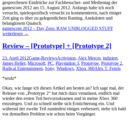
gesprochenen Eindrücke zur Fachbesucher- und Medientag der
gamescom 2012 am 15. August 2012. Anfangs habe ich noch
versucht, spielespezifisch versucht zu kommentieren, nach einiger
Zeit ging es über zu gelegentlichem Ranting, Anekdoten und
belanglosem Quatsch.
gamescom 2012 – Day Zero: RAW UNBLOGGED STUFF
weiterlesen
→
Review – [Prototype] + [Prototype 2]
23. April 2012
Game-Reviews
Activision
,
Alex Mercer
,
indiziert
,
James Heller
,
Microsoft
,
PC
,
Playstation 3
,
Prototype
,
Prototype 2
,
Radical Entertainment
,
Sony
,
Windows
,
Xbox 360
Alex T. Fenris
*seufz*
Okay, wie fange ich diesen Artikel am besten an? Ich sage mal, der
Release von „Prototype 2“ hat mich dazu veranlasst, endlich mal
wieder den ersten Teil hervorzukramen und in meine Xbox 360
einzulegen. Und zu schnell stellte sich Ernüchterung ein. Und
während der zweite Teil zumindest einiges verbessert, stehe ich bald
vor demselben Problem wie schon beim Vorgänger.