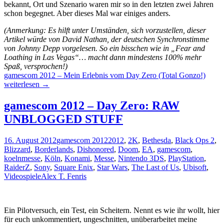
bekannt, Ort und Szenario waren mir so in den letzten zwei Jahren
schon begegnet. Aber dieses Mal war einiges anders.
(Anmerkung: Es hilft unter Umständen, sich vorzustellen, dieser
Artikel würde von David Nathan, der deutschen Synchronstimme
von Johnny Depp vorgelesen. So ein bisschen wie in „Fear and
Loathing in Las Vegas“… macht dann mindestens 100% mehr
Spaß, versprochen!)
gamescom 2012 – Mein Erlebnis vom Day Zero (Total Gonzo!)
weiterlesen
→
gamescom 2012 – Day Zero: RAW
UNBLOGGED STUFF
16. August 2012
gamescom 2012
2012
,
2K
,
Bethesda
,
Black Ops 2
,
Blizzard
,
Borderlands
,
Dishonored
,
Doom
,
EA
,
gamescom
,
koelnmesse
,
Köln
,
Konami
,
Messe
,
Nintendo 3DS
,
PlayStation
,
RaiderZ
,
Sony
,
Square Enix
,
Star Wars
,
The Last of Us
,
Ubisoft
,
Videospiele
Alex T. Fenris
Ein Pilotversuch, ein Test, ein Scheitern. Nennt es wie ihr wollt, hier
für euch unkommentiert, ungeschnitten, unüberarbeitet meine