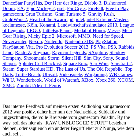
DanceStar PartyHits
,
Der Herr der Ringe
,
Diablo 3
,
Dishonored
,
Doom
,
EA
,
Epic Mickey 2
,
eset
,
Far Cry 3
,
FireFall
,
Free to Play
,
gamescom
,
Gran Turismo
,
Gran Turismo 5
,
Gravity Rush
,
GuildWars 2
,
Heart of the Swarm
,
id
,
intel
,
intel Extreme Masters
,
koelnmesse
,
Köln
,
Konami
,
Landwirtschaftssimulator 2013
,
League
of Legends
,
LEGO
,
LittleBigPlanet
,
Medal of Honor
,
Messe
,
Meta
Gear Rising
,
Micky Epic 2
,
Microsoft
,
MMO
,
Need for Speed
,
Neverwinter
,
Nexon
,
Nintendo
,
Nintendo 3DS
,
PlayStation
,
PlayStation Vita
,
Pro Evolution Soccer 2013
,
PS Vita
,
PS3
,
Rabbids
Land
,
RaiderZ
,
Rayman
,
Rayman Legends
,
SApphire
,
Shadow
Company
,
Shootmania Storm
,
Silent Hill
,
Sim City
,
Sony
,
Sound
Shapes
,
Splinter Cell Blacklist
,
Square Enix
,
Star Wars
,
StarCraft 2
,
Steam
,
Super Stardust HD
,
The Last of Us
,
The Old Republic
,
Top
Darts
,
Turtle Beach
,
Ubisoft
,
Videospiele
,
Wargaming
,
WB Games
,
Wii U
,
Wonderbook
,
World of Warcraft
,
XBox
,
Xbox 360
,
XCOM
,
XMG
,
ZombiU
Alex T. Fenris
Das interne Feedback auf meinen ersten Audioblog zur gamescom
2012 war positiv, daher hier nun der Nachschlag. Subjektiv und
ungeschnitten, die volle Breitseite vom gamescom-Paladin. By the
way, soll das hier als „RAW UNBLOGGED STUFF“ bestehen
bleiben, oder sagt euch ein anderer Begriff eher zu? Nunja, wie dem
auch sei…