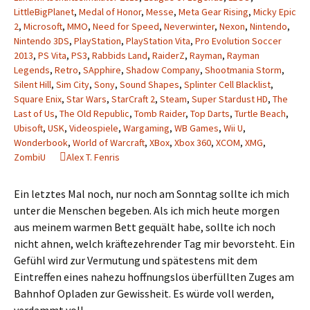
LittleBigPlanet
,
Medal of Honor
,
Messe
,
Meta Gear Rising
,
Micky Epic
2
,
Microsoft
,
MMO
,
Need for Speed
,
Neverwinter
,
Nexon
,
Nintendo
,
Nintendo 3DS
,
PlayStation
,
PlayStation Vita
,
Pro Evolution Soccer
2013
,
PS Vita
,
PS3
,
Rabbids Land
,
RaiderZ
,
Rayman
,
Rayman
Legends
,
Retro
,
SApphire
,
Shadow Company
,
Shootmania Storm
,
Silent Hill
,
Sim City
,
Sony
,
Sound Shapes
,
Splinter Cell Blacklist
,
Square Enix
,
Star Wars
,
StarCraft 2
,
Steam
,
Super Stardust HD
,
The
Last of Us
,
The Old Republic
,
Tomb Raider
,
Top Darts
,
Turtle Beach
,
Ubisoft
,
USK
,
Videospiele
,
Wargaming
,
WB Games
,
Wii U
,
Wonderbook
,
World of Warcraft
,
XBox
,
Xbox 360
,
XCOM
,
XMG
,
ZombiU
Alex T. Fenris
Ein letztes Mal noch, nur noch am Sonntag sollte ich mich
unter die Menschen begeben. Als ich mich heute morgen
aus meinem warmen Bett gequält habe, sollte ich noch
nicht ahnen, welch kräftezehrender Tag mir bevorsteht. Ein
Gefühl wird zur Vermutung und spätestens mit dem
Eintreffen eines nahezu hoffnungslos überfüllten Zuges am
Bahnhof Opladen zur Gewissheit. Es würde voll werden,