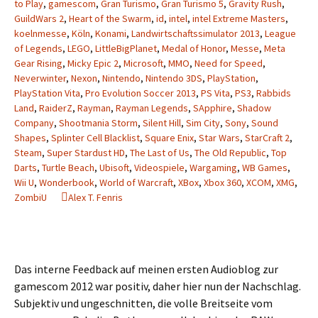
to Play
,
gamescom
,
Gran Turismo
,
Gran Turismo 5
,
Gravity Rush
,
GuildWars 2
,
Heart of the Swarm
,
id
,
intel
,
intel Extreme Masters
,
koelnmesse
,
Köln
,
Konami
,
Landwirtschaftssimulator 2013
,
League
of Legends
,
LEGO
,
LittleBigPlanet
,
Medal of Honor
,
Messe
,
Meta
Gear Rising
,
Micky Epic 2
,
Microsoft
,
MMO
,
Need for Speed
,
Neverwinter
,
Nexon
,
Nintendo
,
Nintendo 3DS
,
PlayStation
,
PlayStation Vita
,
Pro Evolution Soccer 2013
,
PS Vita
,
PS3
,
Rabbids
Land
,
RaiderZ
,
Rayman
,
Rayman Legends
,
SApphire
,
Shadow
Company
,
Shootmania Storm
,
Silent Hill
,
Sim City
,
Sony
,
Sound
Shapes
,
Splinter Cell Blacklist
,
Square Enix
,
Star Wars
,
StarCraft 2
,
Steam
,
Super Stardust HD
,
The Last of Us
,
The Old Republic
,
Top
Darts
,
Turtle Beach
,
Ubisoft
,
Videospiele
,
Wargaming
,
WB Games
,
Wii U
,
Wonderbook
,
World of Warcraft
,
XBox
,
Xbox 360
,
XCOM
,
XMG
,
ZombiU
Alex T. Fenris
Das interne Feedback auf meinen ersten Audioblog zur
gamescom 2012 war positiv, daher hier nun der Nachschlag.
Subjektiv und ungeschnitten, die volle Breitseite vom