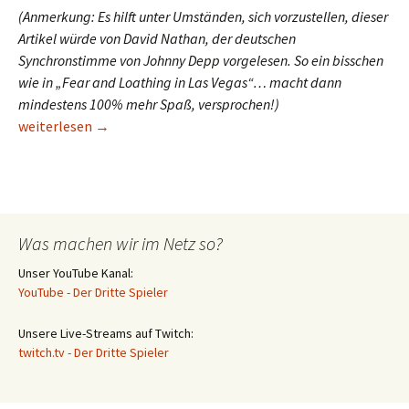
(Anmerkung: Es hilft unter Umständen, sich vorzustellen, dieser
Artikel würde von David Nathan, der deutschen
Synchronstimme von Johnny Depp vorgelesen. So ein bisschen
wie in „Fear and Loathing in Las Vegas“… macht dann
mindestens 100% mehr Spaß, versprochen!)
gamescom 2012 – Mein Erlebnis vom Day Zero (Total Gonzo!)
weiterlesen
→
Was machen wir im Netz so?
Unser YouTube Kanal:
YouTube - Der Dritte Spieler
Unsere Live-Streams auf Twitch:
twitch.tv - Der Dritte Spieler