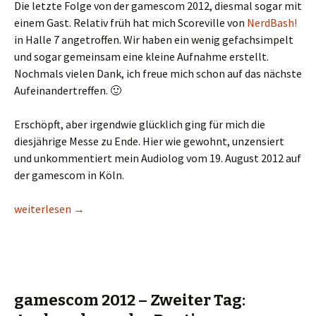
Die letzte Folge von der gamescom 2012, diesmal sogar mit
einem Gast. Relativ früh hat mich Scoreville von
NerdBash!
in Halle 7 angetroffen. Wir haben ein wenig gefachsimpelt
und sogar gemeinsam eine kleine Aufnahme erstellt.
Nochmals vielen Dank, ich freue mich schon auf das nächste
Aufeinandertreffen. 🙂
Erschöpft, aber irgendwie glücklich ging für mich die
diesjährige Messe zu Ende. Hier wie gewohnt, unzensiert
und unkommentiert mein Audiolog vom 19. August 2012 auf
der gamescom in Köln.
gamescom 2012 – Final Day: RAW UNBLOGGED STUFF Vol. 3 feat.
weiterlesen
→
gamescom 2012 – Zweiter Tag: