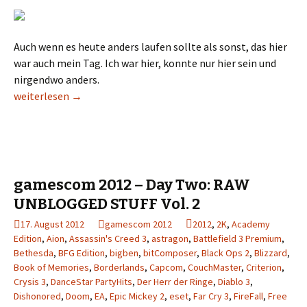
Auch wenn es heute anders laufen sollte als sonst, das hier
war auch mein Tag. Ich war hier, konnte nur hier sein und
nirgendwo anders.
gamescom 2012 – Zweiter Tag: Ausbruch aus der Routine
weiterlesen
→
gamescom 2012 – Day Two: RAW
UNBLOGGED STUFF Vol. 2
17. August 2012
gamescom 2012
2012
,
2K
,
Academy
Edition
,
Aion
,
Assassin's Creed 3
,
astragon
,
Battlefield 3 Premium
,
Bethesda
,
BFG Edition
,
bigben
,
bitComposer
,
Black Ops 2
,
Blizzard
,
Book of Memories
,
Borderlands
,
Capcom
,
CouchMaster
,
Criterion
,
Crysis 3
,
DanceStar PartyHits
,
Der Herr der Ringe
,
Diablo 3
,
Dishonored
,
Doom
,
EA
,
Epic Mickey 2
,
eset
,
Far Cry 3
,
FireFall
,
Free