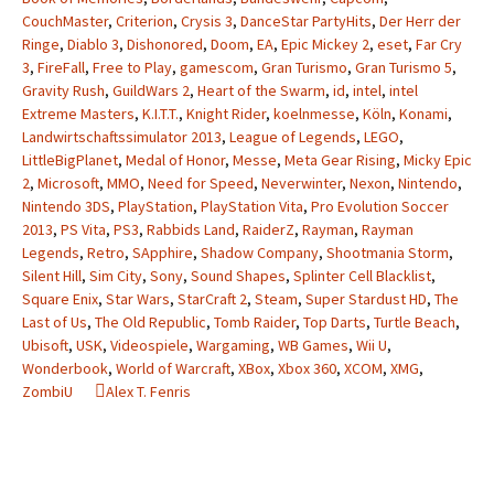
CouchMaster
,
Criterion
,
Crysis 3
,
DanceStar PartyHits
,
Der Herr der
Ringe
,
Diablo 3
,
Dishonored
,
Doom
,
EA
,
Epic Mickey 2
,
eset
,
Far Cry
3
,
FireFall
,
Free to Play
,
gamescom
,
Gran Turismo
,
Gran Turismo 5
,
Gravity Rush
,
GuildWars 2
,
Heart of the Swarm
,
id
,
intel
,
intel
Extreme Masters
,
K.I.T.T.
,
Knight Rider
,
koelnmesse
,
Köln
,
Konami
,
Landwirtschaftssimulator 2013
,
League of Legends
,
LEGO
,
LittleBigPlanet
,
Medal of Honor
,
Messe
,
Meta Gear Rising
,
Micky Epic
2
,
Microsoft
,
MMO
,
Need for Speed
,
Neverwinter
,
Nexon
,
Nintendo
,
Nintendo 3DS
,
PlayStation
,
PlayStation Vita
,
Pro Evolution Soccer
2013
,
PS Vita
,
PS3
,
Rabbids Land
,
RaiderZ
,
Rayman
,
Rayman
Legends
,
Retro
,
SApphire
,
Shadow Company
,
Shootmania Storm
,
Silent Hill
,
Sim City
,
Sony
,
Sound Shapes
,
Splinter Cell Blacklist
,
Square Enix
,
Star Wars
,
StarCraft 2
,
Steam
,
Super Stardust HD
,
The
Last of Us
,
The Old Republic
,
Tomb Raider
,
Top Darts
,
Turtle Beach
,
Ubisoft
,
USK
,
Videospiele
,
Wargaming
,
WB Games
,
Wii U
,
Wonderbook
,
World of Warcraft
,
XBox
,
Xbox 360
,
XCOM
,
XMG
,
ZombiU
Alex T. Fenris