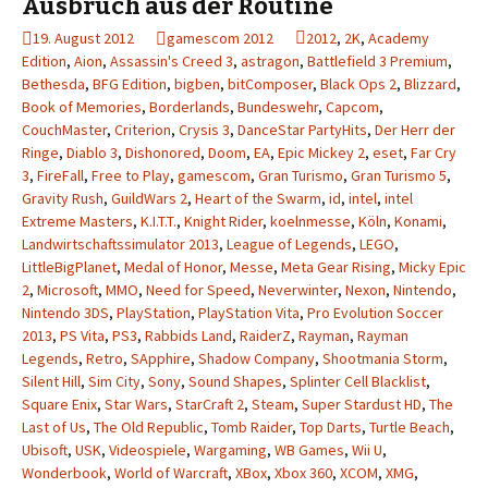
Ausbruch aus der Routine
19. August 2012
gamescom 2012
2012
,
2K
,
Academy
Edition
,
Aion
,
Assassin's Creed 3
,
astragon
,
Battlefield 3 Premium
,
Bethesda
,
BFG Edition
,
bigben
,
bitComposer
,
Black Ops 2
,
Blizzard
,
Book of Memories
,
Borderlands
,
Bundeswehr
,
Capcom
,
CouchMaster
,
Criterion
,
Crysis 3
,
DanceStar PartyHits
,
Der Herr der
Ringe
,
Diablo 3
,
Dishonored
,
Doom
,
EA
,
Epic Mickey 2
,
eset
,
Far Cry
3
,
FireFall
,
Free to Play
,
gamescom
,
Gran Turismo
,
Gran Turismo 5
,
Gravity Rush
,
GuildWars 2
,
Heart of the Swarm
,
id
,
intel
,
intel
Extreme Masters
,
K.I.T.T.
,
Knight Rider
,
koelnmesse
,
Köln
,
Konami
,
Landwirtschaftssimulator 2013
,
League of Legends
,
LEGO
,
LittleBigPlanet
,
Medal of Honor
,
Messe
,
Meta Gear Rising
,
Micky Epic
2
,
Microsoft
,
MMO
,
Need for Speed
,
Neverwinter
,
Nexon
,
Nintendo
,
Nintendo 3DS
,
PlayStation
,
PlayStation Vita
,
Pro Evolution Soccer
2013
,
PS Vita
,
PS3
,
Rabbids Land
,
RaiderZ
,
Rayman
,
Rayman
Legends
,
Retro
,
SApphire
,
Shadow Company
,
Shootmania Storm
,
Silent Hill
,
Sim City
,
Sony
,
Sound Shapes
,
Splinter Cell Blacklist
,
Square Enix
,
Star Wars
,
StarCraft 2
,
Steam
,
Super Stardust HD
,
The
Last of Us
,
The Old Republic
,
Tomb Raider
,
Top Darts
,
Turtle Beach
,
Ubisoft
,
USK
,
Videospiele
,
Wargaming
,
WB Games
,
Wii U
,
Wonderbook
,
World of Warcraft
,
XBox
,
Xbox 360
,
XCOM
,
XMG
,