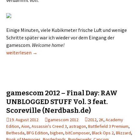
verdammt voll.
Einige Minuten, viele Kubikmeter frische Luft und wenige
Schritte später war ich wieder vor dem Eingang der
gamescom.
Welcome home!
gamescom 2012 – Finaler Tag: Der Paladin am Limit!
weiterlesen
→
gamescom 2012 – Final Day: RAW
UNBLOGGED STUFF Vol. 3 feat.
Scoreville (Nerdbash.de)
19. August 2012
gamescom 2012
2012
,
2K
,
Academy
Edition
,
Aion
,
Assassin's Creed 3
,
astragon
,
Battlefield 3 Premium
,
Bethesda
,
BFG Edition
,
bigben
,
bitComposer
,
Black Ops 2
,
Blizzard
,
Book of Memories
,
Borderlands
,
Bundeswehr
,
Capcom
,