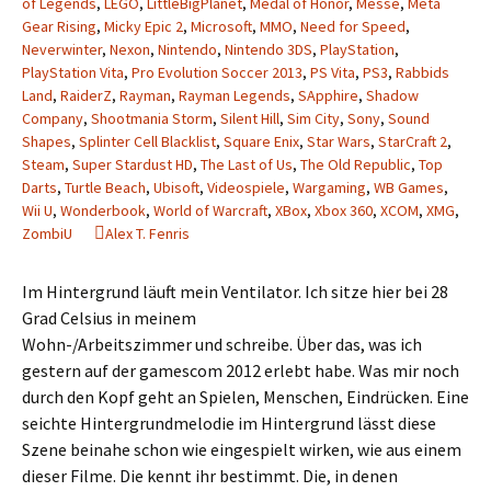
of Legends
,
LEGO
,
LittleBigPlanet
,
Medal of Honor
,
Messe
,
Meta
Gear Rising
,
Micky Epic 2
,
Microsoft
,
MMO
,
Need for Speed
,
Neverwinter
,
Nexon
,
Nintendo
,
Nintendo 3DS
,
PlayStation
,
PlayStation Vita
,
Pro Evolution Soccer 2013
,
PS Vita
,
PS3
,
Rabbids
Land
,
RaiderZ
,
Rayman
,
Rayman Legends
,
SApphire
,
Shadow
Company
,
Shootmania Storm
,
Silent Hill
,
Sim City
,
Sony
,
Sound
Shapes
,
Splinter Cell Blacklist
,
Square Enix
,
Star Wars
,
StarCraft 2
,
Steam
,
Super Stardust HD
,
The Last of Us
,
The Old Republic
,
Top
Darts
,
Turtle Beach
,
Ubisoft
,
Videospiele
,
Wargaming
,
WB Games
,
Wii U
,
Wonderbook
,
World of Warcraft
,
XBox
,
Xbox 360
,
XCOM
,
XMG
,
ZombiU
Alex T. Fenris
Im Hintergrund läuft mein Ventilator. Ich sitze hier bei 28
Grad Celsius in meinem
Wohn-/Arbeitszimmer und schreibe. Über das, was ich
gestern auf der gamescom 2012 erlebt habe. Was mir noch
durch den Kopf geht an Spielen, Menschen, Eindrücken. Eine
seichte Hintergrundmelodie im Hintergrund lässt diese
Szene beinahe schon wie eingespielt wirken, wie aus einem
dieser Filme. Die kennt ihr bestimmt. Die, in denen