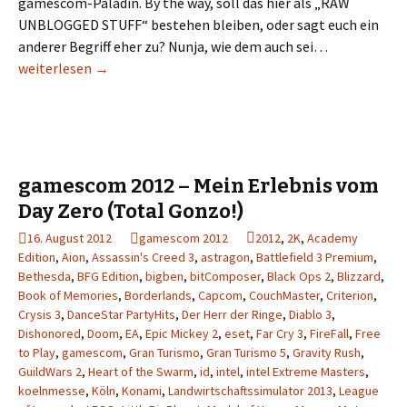
gamescom-Paladin. By the way, soll das hier als „RAW
UNBLOGGED STUFF“ bestehen bleiben, oder sagt euch ein
anderer Begriff eher zu? Nunja, wie dem auch sei…
gamescom 2012 – Day Two: RAW UNBLOGGED STUFF Vol. 2
weiterlesen
→
gamescom 2012 – Mein Erlebnis vom
Day Zero (Total Gonzo!)
16. August 2012
gamescom 2012
2012
,
2K
,
Academy
Edition
,
Aion
,
Assassin's Creed 3
,
astragon
,
Battlefield 3 Premium
,
Bethesda
,
BFG Edition
,
bigben
,
bitComposer
,
Black Ops 2
,
Blizzard
,
Book of Memories
,
Borderlands
,
Capcom
,
CouchMaster
,
Criterion
,
Crysis 3
,
DanceStar PartyHits
,
Der Herr der Ringe
,
Diablo 3
,
Dishonored
,
Doom
,
EA
,
Epic Mickey 2
,
eset
,
Far Cry 3
,
FireFall
,
Free
to Play
,
gamescom
,
Gran Turismo
,
Gran Turismo 5
,
Gravity Rush
,
GuildWars 2
,
Heart of the Swarm
,
id
,
intel
,
intel Extreme Masters
,
koelnmesse
,
Köln
,
Konami
,
Landwirtschaftssimulator 2013
,
League