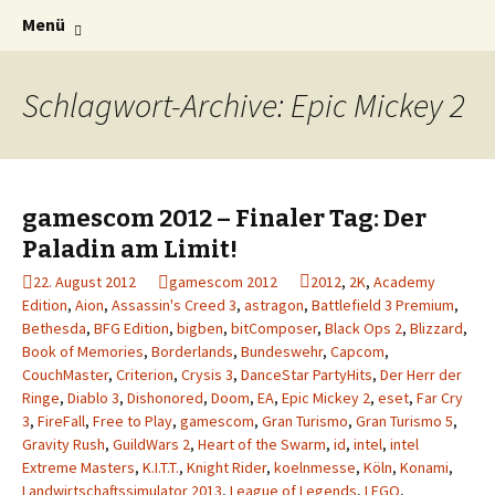
Die offizielle Website zum YouTube Kanal
Springe
Suchen
Der Dritte Spieler
Menü
zum
nach:
Inhalt
Schlagwort-Archive: Epic Mickey 2
gamescom 2012 – Finaler Tag: Der
Paladin am Limit!
22. August 2012
gamescom 2012
2012
,
2K
,
Academy
Edition
,
Aion
,
Assassin's Creed 3
,
astragon
,
Battlefield 3 Premium
,
Bethesda
,
BFG Edition
,
bigben
,
bitComposer
,
Black Ops 2
,
Blizzard
,
Book of Memories
,
Borderlands
,
Bundeswehr
,
Capcom
,
CouchMaster
,
Criterion
,
Crysis 3
,
DanceStar PartyHits
,
Der Herr der
Ringe
,
Diablo 3
,
Dishonored
,
Doom
,
EA
,
Epic Mickey 2
,
eset
,
Far Cry
3
,
FireFall
,
Free to Play
,
gamescom
,
Gran Turismo
,
Gran Turismo 5
,
Gravity Rush
,
GuildWars 2
,
Heart of the Swarm
,
id
,
intel
,
intel
Extreme Masters
,
K.I.T.T.
,
Knight Rider
,
koelnmesse
,
Köln
,
Konami
,
Landwirtschaftssimulator 2013
,
League of Legends
,
LEGO
,