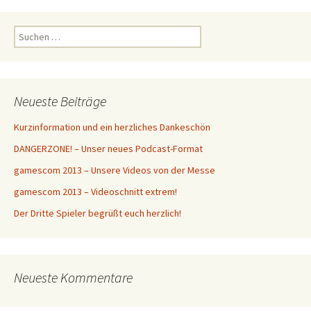
S
u
c
h
e
Neueste Beiträge
n
n
Kurzinformation und ein herzliches Dankeschön
a
DANGERZONE! – Unser neues Podcast-Format
c
h
gamescom 2013 – Unsere Videos von der Messe
:
gamescom 2013 – Videoschnitt extrem!
Der Dritte Spieler begrüßt euch herzlich!
Neueste Kommentare