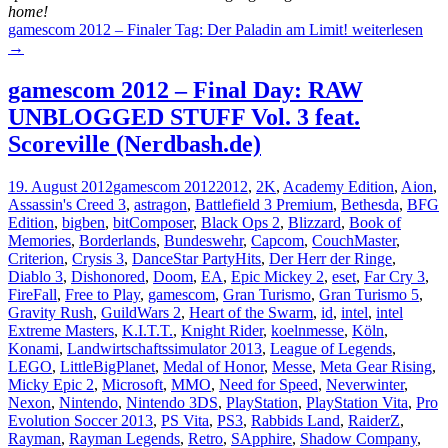
home!
gamescom 2012 – Finaler Tag: Der Paladin am Limit!
weiterlesen
→
gamescom 2012 – Final Day: RAW
UNBLOGGED STUFF Vol. 3 feat.
Scoreville (Nerdbash.de)
19. August 2012
gamescom 2012
2012
,
2K
,
Academy Edition
,
Aion
,
Assassin's Creed 3
,
astragon
,
Battlefield 3 Premium
,
Bethesda
,
BFG
Edition
,
bigben
,
bitComposer
,
Black Ops 2
,
Blizzard
,
Book of
Memories
,
Borderlands
,
Bundeswehr
,
Capcom
,
CouchMaster
,
Criterion
,
Crysis 3
,
DanceStar PartyHits
,
Der Herr der Ringe
,
Diablo 3
,
Dishonored
,
Doom
,
EA
,
Epic Mickey 2
,
eset
,
Far Cry 3
,
FireFall
,
Free to Play
,
gamescom
,
Gran Turismo
,
Gran Turismo 5
,
Gravity Rush
,
GuildWars 2
,
Heart of the Swarm
,
id
,
intel
,
intel
Extreme Masters
,
K.I.T.T.
,
Knight Rider
,
koelnmesse
,
Köln
,
Konami
,
Landwirtschaftssimulator 2013
,
League of Legends
,
LEGO
,
LittleBigPlanet
,
Medal of Honor
,
Messe
,
Meta Gear Rising
,
Micky Epic 2
,
Microsoft
,
MMO
,
Need for Speed
,
Neverwinter
,
Nexon
,
Nintendo
,
Nintendo 3DS
,
PlayStation
,
PlayStation Vita
,
Pro
Evolution Soccer 2013
,
PS Vita
,
PS3
,
Rabbids Land
,
RaiderZ
,
Rayman
,
Rayman Legends
,
Retro
,
SApphire
,
Shadow Company
,