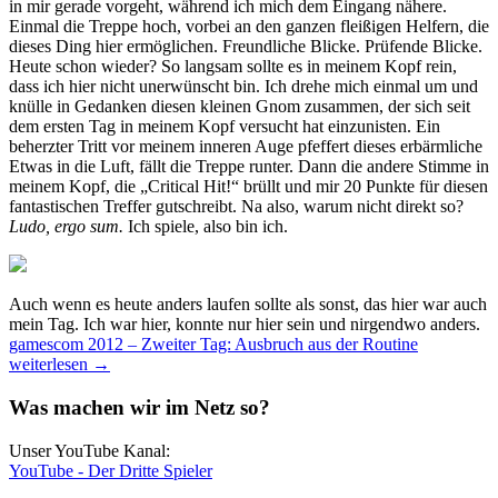
in mir gerade vorgeht, während ich mich dem Eingang nähere.
Einmal die Treppe hoch, vorbei an den ganzen fleißigen Helfern, die
dieses Ding hier ermöglichen. Freundliche Blicke. Prüfende Blicke.
Heute schon wieder? So langsam sollte es in meinem Kopf rein,
dass ich hier nicht unerwünscht bin. Ich drehe mich einmal um und
knülle in Gedanken diesen kleinen Gnom zusammen, der sich seit
dem ersten Tag in meinem Kopf versucht hat einzunisten. Ein
beherzter Tritt vor meinem inneren Auge pfeffert dieses erbärmliche
Etwas in die Luft, fällt die Treppe runter. Dann die andere Stimme in
meinem Kopf, die „Critical Hit!“ brüllt und mir 20 Punkte für diesen
fantastischen Treffer gutschreibt. Na also, warum nicht direkt so?
Ludo, ergo sum.
Ich spiele, also bin ich.
Auch wenn es heute anders laufen sollte als sonst, das hier war auch
mein Tag. Ich war hier, konnte nur hier sein und nirgendwo anders.
gamescom 2012 – Zweiter Tag: Ausbruch aus der Routine
weiterlesen
→
Was machen wir im Netz so?
Unser YouTube Kanal:
YouTube - Der Dritte Spieler