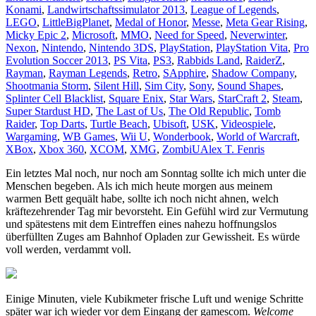
Konami
,
Landwirtschaftssimulator 2013
,
League of Legends
,
LEGO
,
LittleBigPlanet
,
Medal of Honor
,
Messe
,
Meta Gear Rising
,
Micky Epic 2
,
Microsoft
,
MMO
,
Need for Speed
,
Neverwinter
,
Nexon
,
Nintendo
,
Nintendo 3DS
,
PlayStation
,
PlayStation Vita
,
Pro
Evolution Soccer 2013
,
PS Vita
,
PS3
,
Rabbids Land
,
RaiderZ
,
Rayman
,
Rayman Legends
,
Retro
,
SApphire
,
Shadow Company
,
Shootmania Storm
,
Silent Hill
,
Sim City
,
Sony
,
Sound Shapes
,
Splinter Cell Blacklist
,
Square Enix
,
Star Wars
,
StarCraft 2
,
Steam
,
Super Stardust HD
,
The Last of Us
,
The Old Republic
,
Tomb
Raider
,
Top Darts
,
Turtle Beach
,
Ubisoft
,
USK
,
Videospiele
,
Wargaming
,
WB Games
,
Wii U
,
Wonderbook
,
World of Warcraft
,
XBox
,
Xbox 360
,
XCOM
,
XMG
,
ZombiU
Alex T. Fenris
Ein letztes Mal noch, nur noch am Sonntag sollte ich mich unter die
Menschen begeben. Als ich mich heute morgen aus meinem
warmen Bett gequält habe, sollte ich noch nicht ahnen, welch
kräftezehrender Tag mir bevorsteht. Ein Gefühl wird zur Vermutung
und spätestens mit dem Eintreffen eines nahezu hoffnungslos
überfüllten Zuges am Bahnhof Opladen zur Gewissheit. Es würde
voll werden, verdammt voll.
Einige Minuten, viele Kubikmeter frische Luft und wenige Schritte
später war ich wieder vor dem Eingang der gamescom.
Welcome