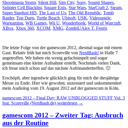
Shootmania Storm
,
Silent Hill
,
Sim City
,
Sony
,
Sound Shapes
,
Splinter Cell Blacklist
,
Square Enix
,
Star Wars
,
StarCraft 2
,
Steam
,
Super Stardust HD
,
The Last of Us
,
The Old Republic
,
Tomb
Raider
,
Top Darts
,
Turtle Beach
,
Ubisoft
,
USK
,
Videospiele
,
Wargaming
,
WB Games
,
Wii U
,
Wonderbook
,
World of Warcraft
,
XBox
,
Xbox 360
,
XCOM
,
XMG
,
ZombiU
Alex T. Fenris
Die letzte Folge von der gamescom 2012, diesmal sogar mit einem
Gast. Relativ früh hat mich Scoreville von
NerdBash!
in Halle 7
angetroffen. Wir haben ein wenig gefachsimpelt und sogar
gemeinsam eine kleine Aufnahme erstellt. Nochmals vielen Dank,
ich freue mich schon auf das nächste Aufeinandertreffen. 🙂
Erschöpft, aber irgendwie glücklich ging für mich die diesjährige
Messe zu Ende. Hier wie gewohnt, unzensiert und unkommentiert
mein Audiolog vom 19. August 2012 auf der gamescom in Köln.
gamescom 2012 – Final Day: RAW UNBLOGGED STUFF Vol. 3
feat. Scoreville (Nerdbash.de)
weiterlesen
→
gamescom 2012 – Zweiter Tag: Ausbruch
aus der Routine