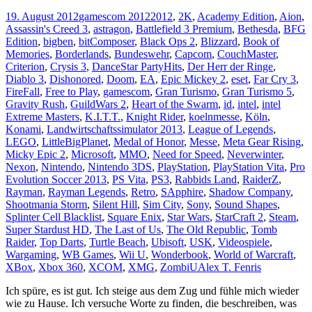
19. August 2012
gamescom 2012
2012
,
2K
,
Academy Edition
,
Aion
,
Assassin's Creed 3
,
astragon
,
Battlefield 3 Premium
,
Bethesda
,
BFG
Edition
,
bigben
,
bitComposer
,
Black Ops 2
,
Blizzard
,
Book of
Memories
,
Borderlands
,
Bundeswehr
,
Capcom
,
CouchMaster
,
Criterion
,
Crysis 3
,
DanceStar PartyHits
,
Der Herr der Ringe
,
Diablo 3
,
Dishonored
,
Doom
,
EA
,
Epic Mickey 2
,
eset
,
Far Cry 3
,
FireFall
,
Free to Play
,
gamescom
,
Gran Turismo
,
Gran Turismo 5
,
Gravity Rush
,
GuildWars 2
,
Heart of the Swarm
,
id
,
intel
,
intel
Extreme Masters
,
K.I.T.T.
,
Knight Rider
,
koelnmesse
,
Köln
,
Konami
,
Landwirtschaftssimulator 2013
,
League of Legends
,
LEGO
,
LittleBigPlanet
,
Medal of Honor
,
Messe
,
Meta Gear Rising
,
Micky Epic 2
,
Microsoft
,
MMO
,
Need for Speed
,
Neverwinter
,
Nexon
,
Nintendo
,
Nintendo 3DS
,
PlayStation
,
PlayStation Vita
,
Pro
Evolution Soccer 2013
,
PS Vita
,
PS3
,
Rabbids Land
,
RaiderZ
,
Rayman
,
Rayman Legends
,
Retro
,
SApphire
,
Shadow Company
,
Shootmania Storm
,
Silent Hill
,
Sim City
,
Sony
,
Sound Shapes
,
Splinter Cell Blacklist
,
Square Enix
,
Star Wars
,
StarCraft 2
,
Steam
,
Super Stardust HD
,
The Last of Us
,
The Old Republic
,
Tomb
Raider
,
Top Darts
,
Turtle Beach
,
Ubisoft
,
USK
,
Videospiele
,
Wargaming
,
WB Games
,
Wii U
,
Wonderbook
,
World of Warcraft
,
XBox
,
Xbox 360
,
XCOM
,
XMG
,
ZombiU
Alex T. Fenris
Ich spüre, es ist gut. Ich steige aus dem Zug und fühle mich wieder
wie zu Hause. Ich versuche Worte zu finden, die beschreiben, was