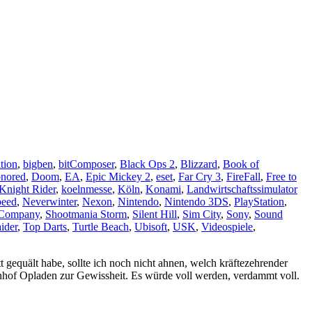
tion
,
bigben
,
bitComposer
,
Black Ops 2
,
Blizzard
,
Book of
nored
,
Doom
,
EA
,
Epic Mickey 2
,
eset
,
Far Cry 3
,
FireFall
,
Free to
Knight Rider
,
koelnmesse
,
Köln
,
Konami
,
Landwirtschaftssimulator
peed
,
Neverwinter
,
Nexon
,
Nintendo
,
Nintendo 3DS
,
PlayStation
,
Company
,
Shootmania Storm
,
Silent Hill
,
Sim City
,
Sony
,
Sound
ider
,
Top Darts
,
Turtle Beach
,
Ubisoft
,
USK
,
Videospiele
,
gequält habe, sollte ich noch nicht ahnen, welch kräftezehrender
nhof Opladen zur Gewissheit. Es würde voll werden, verdammt voll.