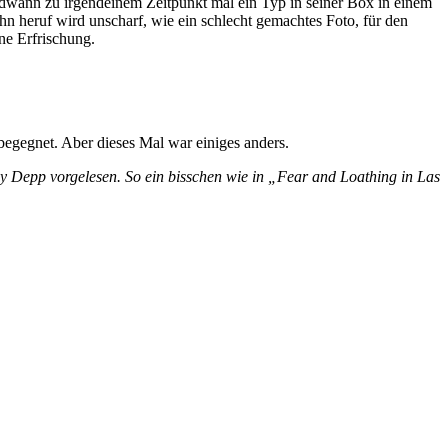
endwann zu irgendeinem Zeitpunkt mal ein Typ in seiner Box in einem
n heruf wird unscharf, wie ein schlecht gemachtes Foto, für den
ine Erfrischung.
begegnet. Aber dieses Mal war einiges anders.
y Depp vorgelesen. So ein bisschen wie in „Fear and Loathing in Las