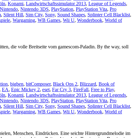
öln
,
Konami
,
Landwirtschaftssimulator 2013
,
League of Legends
,
Nintendo
,
Nintendo 3DS
,
PlayStation
,
PlayStation Vita
,
Pro
m
,
Silent Hill
,
Sim City
,
Sony
,
Sound Shapes
,
Splinter Cell Blacklist
,
piele
,
Wargaming
,
WB Games
,
Wii U
,
Wonderbook
,
World of
ten, die volle Breitseite vom gamescom-Paladin. By the way, soll
tion
,
bigben
,
bitComposer
,
Black Ops 2
,
Blizzard
,
Book of
,
EA
,
Epic Mickey 2
,
eset
,
Far Cry 3
,
FireFall
,
Free to Play
,
öln
,
Konami
,
Landwirtschaftssimulator 2013
,
League of Legends
,
Nintendo
,
Nintendo 3DS
,
PlayStation
,
PlayStation Vita
,
Pro
m
,
Silent Hill
,
Sim City
,
Sony
,
Sound Shapes
,
Splinter Cell Blacklist
,
piele
,
Wargaming
,
WB Games
,
Wii U
,
Wonderbook
,
World of
pielen, Menschen, Eindrücken. Eine seichte Hintergrundmelodie im