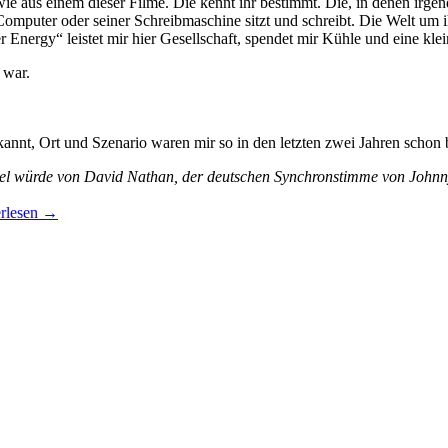
wie aus einem dieser Filme. Die kennt ihr bestimmt. Die, in denen irg
puter oder seiner Schreibmaschine sitzt und schreibt. Die Welt um ih
r Energy“ leistet mir hier Gesellschaft, spendet mir Kühle und eine kle
 war.
annt, Ort und Szenario waren mir so in den letzten zwei Jahren schon 
tikel würde von David Nathan, der deutschen Synchronstimme von Johnn
rlesen
→