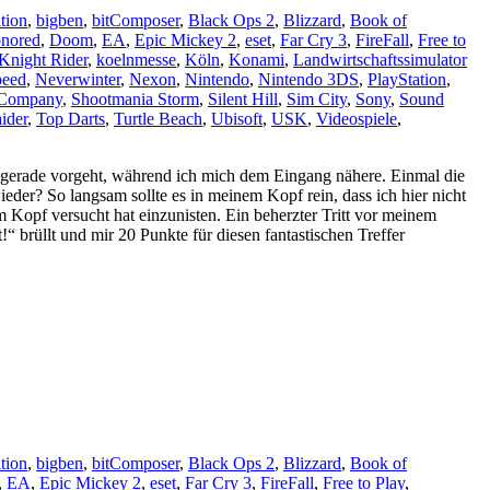
tion
,
bigben
,
bitComposer
,
Black Ops 2
,
Blizzard
,
Book of
nored
,
Doom
,
EA
,
Epic Mickey 2
,
eset
,
Far Cry 3
,
FireFall
,
Free to
Knight Rider
,
koelnmesse
,
Köln
,
Konami
,
Landwirtschaftssimulator
peed
,
Neverwinter
,
Nexon
,
Nintendo
,
Nintendo 3DS
,
PlayStation
,
Company
,
Shootmania Storm
,
Silent Hill
,
Sim City
,
Sony
,
Sound
ider
,
Top Darts
,
Turtle Beach
,
Ubisoft
,
USK
,
Videospiele
,
ir gerade vorgeht, während ich mich dem Eingang nähere. Einmal die
eder? So langsam sollte es in meinem Kopf rein, dass ich hier nicht
Kopf versucht hat einzunisten. Ein beherzter Tritt vor meinem
!“ brüllt und mir 20 Punkte für diesen fantastischen Treffer
tion
,
bigben
,
bitComposer
,
Black Ops 2
,
Blizzard
,
Book of
,
EA
,
Epic Mickey 2
,
eset
,
Far Cry 3
,
FireFall
,
Free to Play
,