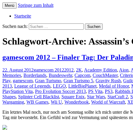
Springe zum Inhalt
Menü
Die offizielle Website zum YouTube Kanal
Der Dritte Spieler
Startseite
Suchen nach:
Schlagwort-Archive: Assassin’s
gamescom 2012 – Finaler Tag: Der Paladi
22. August 2012
gamescom 2012
2012
,
2K
,
Academy Edition
,
Aion
,
A
Memories
,
Borderlands
,
Bundeswehr
,
Capcom
,
CouchMaster
,
Criteri
Play
,
gamescom
,
Gran Turismo
,
Gran Turismo 5
,
Gravity Rush
,
Guil
2013
,
League of Legends
,
LEGO
,
LittleBigPlanet
,
Medal of Honor
,
PlayStation Vita
,
Pro Evolution Soccer 2013
,
PS Vita
,
PS3
,
Rabbids 
Shapes
,
Splinter Cell Blacklist
,
Square Enix
,
Star Wars
,
StarCraft 2
,
S
Wargaming
,
WB Games
,
Wii U
,
Wonderbook
,
World of Warcraft
,
X
Ein letztes Mal noch, nur noch am Sonntag sollte ich mich unter die
Tag mir bevorsteht. Ein Gefühl wird zur Vermutung und spätestens m