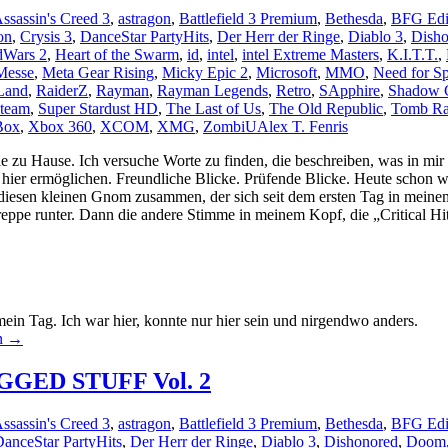
ssassin's Creed 3
,
astragon
,
Battlefield 3 Premium
,
Bethesda
,
BFG Edi
on
,
Crysis 3
,
DanceStar PartyHits
,
Der Herr der Ringe
,
Diablo 3
,
Disho
dWars 2
,
Heart of the Swarm
,
id
,
intel
,
intel Extreme Masters
,
K.I.T.T.
,
Messe
,
Meta Gear Rising
,
Micky Epic 2
,
Microsoft
,
MMO
,
Need for S
Land
,
RaiderZ
,
Rayman
,
Rayman Legends
,
Retro
,
SApphire
,
Shadow 
team
,
Super Stardust HD
,
The Last of Us
,
The Old Republic
,
Tomb Ra
Box
,
Xbox 360
,
XCOM
,
XMG
,
ZombiU
Alex T. Fenris
wie zu Hause. Ich versuche Worte zu finden, die beschreiben, was in m
 hier ermöglichen. Freundliche Blicke. Prüfende Blicke. Heute schon wi
iesen kleinen Gnom zusammen, der sich seit dem ersten Tag in meinem 
Treppe runter. Dann die andere Stimme in meinem Kopf, die „Critical Hit
mein Tag. Ich war hier, konnte nur hier sein und nirgendwo anders.
n
→
GGED STUFF Vol. 2
ssassin's Creed 3
,
astragon
,
Battlefield 3 Premium
,
Bethesda
,
BFG Edi
anceStar PartyHits
,
Der Herr der Ringe
,
Diablo 3
,
Dishonored
,
Doom