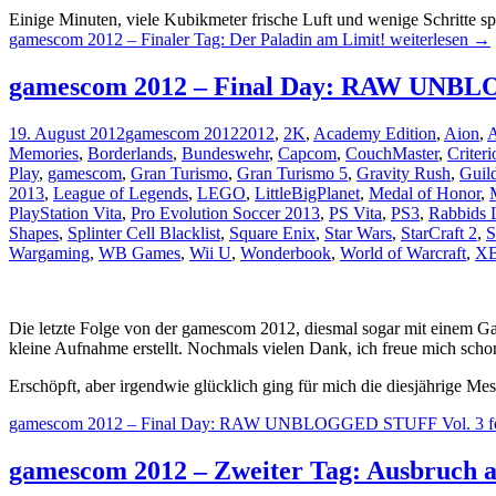
Einige Minuten, viele Kubikmeter frische Luft und wenige Schritte 
gamescom 2012 – Finaler Tag: Der Paladin am Limit!
weiterlesen
→
gamescom 2012 – Final Day: RAW UNBLOGG
19. August 2012
gamescom 2012
2012
,
2K
,
Academy Edition
,
Aion
,
A
Memories
,
Borderlands
,
Bundeswehr
,
Capcom
,
CouchMaster
,
Criteri
Play
,
gamescom
,
Gran Turismo
,
Gran Turismo 5
,
Gravity Rush
,
Guil
2013
,
League of Legends
,
LEGO
,
LittleBigPlanet
,
Medal of Honor
,
PlayStation Vita
,
Pro Evolution Soccer 2013
,
PS Vita
,
PS3
,
Rabbids 
Shapes
,
Splinter Cell Blacklist
,
Square Enix
,
Star Wars
,
StarCraft 2
,
S
Wargaming
,
WB Games
,
Wii U
,
Wonderbook
,
World of Warcraft
,
X
Die letzte Folge von der gamescom 2012, diesmal sogar mit einem Gas
kleine Aufnahme erstellt. Nochmals vielen Dank, ich freue mich schon
Erschöpft, aber irgendwie glücklich ging für mich die diesjährige 
gamescom 2012 – Final Day: RAW UNBLOGGED STUFF Vol. 3 feat.
gamescom 2012 – Zweiter Tag: Ausbruch a