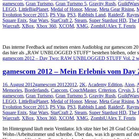
gamescom
,
Gran Turismo
,
Gran Turismo 5
,
Gravity Rush
,
GuildWars
LEGO
,
LittleBigPlanet
,
Medal of Honor
,
Messe
,
Meta Gear Rising
,
M
Evolution Soccer 2013
,
PS Vita
,
PS3
,
Rabbids Land
,
RaiderZ
,
Raym
Square Enix
,
Star Wars
,
StarCraft 2
,
Steam
,
Super Stardust HD
,
The 
Warcraft
,
XBox
,
Xbox 360
,
XCOM
,
XMG
,
ZombiU
Alex T. Fenris
Das interne Feedback auf meinen ersten Audioblog zur gamescom 2012 
das hier als „RAW UNBLOGGED STUFF“ bestehen bleiben, oder sagt
gamescom 2012 – Day Two: RAW UNBLOGGED STUFF Vol. 2
w
gamescom 2012 – Mein Erlebnis vom Day Z
16. August 2012
gamescom 2012
2012
,
2K
,
Academy Edition
,
Aion
,
A
Memories
,
Borderlands
,
Capcom
,
CouchMaster
,
Criterion
,
Crysis 3
,
D
gamescom
,
Gran Turismo
,
Gran Turismo 5
,
Gravity Rush
,
GuildWars
LEGO
,
LittleBigPlanet
,
Medal of Honor
,
Messe
,
Meta Gear Rising
,
M
Evolution Soccer 2013
,
PS Vita
,
PS3
,
Rabbids Land
,
RaiderZ
,
Raym
Square Enix
,
Star Wars
,
StarCraft 2
,
Steam
,
Super Stardust HD
,
The 
Warcraft
,
XBox
,
Xbox 360
,
XCOM
,
XMG
,
ZombiU
Alex T. Fenris
Im Hintergrund läuft mein Ventilator. Ich sitze hier bei 28 Grad Cels
Wohn-/Arbeitszimmer und schreibe. Über das, was ich gestern auf d