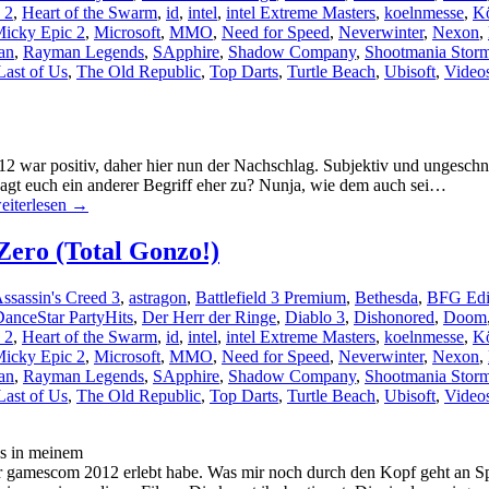
 2
,
Heart of the Swarm
,
id
,
intel
,
intel Extreme Masters
,
koelnmesse
,
K
icky Epic 2
,
Microsoft
,
MMO
,
Need for Speed
,
Neverwinter
,
Nexon
,
an
,
Rayman Legends
,
SApphire
,
Shadow Company
,
Shootmania Stor
Last of Us
,
The Old Republic
,
Top Darts
,
Turtle Beach
,
Ubisoft
,
Videos
war positiv, daher hier nun der Nachschlag. Subjektiv und ungeschnit
 euch ein anderer Begriff eher zu? Nunja, wie dem auch sei…
eiterlesen
→
ero (Total Gonzo!)
ssassin's Creed 3
,
astragon
,
Battlefield 3 Premium
,
Bethesda
,
BFG Edi
anceStar PartyHits
,
Der Herr der Ringe
,
Diablo 3
,
Dishonored
,
Doom
 2
,
Heart of the Swarm
,
id
,
intel
,
intel Extreme Masters
,
koelnmesse
,
K
icky Epic 2
,
Microsoft
,
MMO
,
Need for Speed
,
Neverwinter
,
Nexon
,
an
,
Rayman Legends
,
SApphire
,
Shadow Company
,
Shootmania Stor
Last of Us
,
The Old Republic
,
Top Darts
,
Turtle Beach
,
Ubisoft
,
Videos
ius in meinem
er gamescom 2012 erlebt habe. Was mir noch durch den Kopf geht an S