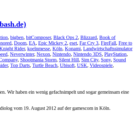
bash.de)
tion
,
bigben
,
bitComposer
,
Black Ops 2
,
Blizzard
,
Book of
nored
,
Doom
,
EA
,
Epic Mickey 2
,
eset
,
Far Cry 3
,
FireFall
,
Free to
Knight Rider
,
koelnmesse
,
Köln
,
Konami
,
Landwirtschaftssimulator
peed
,
Neverwinter
,
Nexon
,
Nintendo
,
Nintendo 3DS
,
PlayStation
,
Company
,
Shootmania Storm
,
Silent Hill
,
Sim City
,
Sony
,
Sound
ider
,
Top Darts
,
Turtle Beach
,
Ubisoft
,
USK
,
Videospiele
,
fen. Wir haben ein wenig gefachsimpelt und sogar gemeinsam eine
Audiolog vom 19. August 2012 auf der gamescom in Köln.