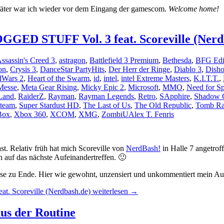
später war ich wieder vor dem Eingang der gamescom.
Welcome home!
ED STUFF Vol. 3 feat. Scoreville (Nerd
ssassin's Creed 3
,
astragon
,
Battlefield 3 Premium
,
Bethesda
,
BFG Edi
on
,
Crysis 3
,
DanceStar PartyHits
,
Der Herr der Ringe
,
Diablo 3
,
Disho
dWars 2
,
Heart of the Swarm
,
id
,
intel
,
intel Extreme Masters
,
K.I.T.T.
,
Messe
,
Meta Gear Rising
,
Micky Epic 2
,
Microsoft
,
MMO
,
Need for S
Land
,
RaiderZ
,
Rayman
,
Rayman Legends
,
Retro
,
SApphire
,
Shadow 
team
,
Super Stardust HD
,
The Last of Us
,
The Old Republic
,
Tomb Ra
Box
,
Xbox 360
,
XCOM
,
XMG
,
ZombiU
Alex T. Fenris
t. Relativ früh hat mich Scoreville von
NerdBash!
in Halle 7 angetrof
 auf das nächste Aufeinandertreffen. 🙂
Messe zu Ende. Hier wie gewohnt, unzensiert und unkommentiert mein 
 Scoreville (Nerdbash.de)
weiterlesen
→
us der Routine