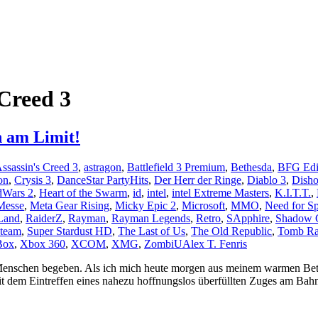
 Creed 3
n am Limit!
ssassin's Creed 3
,
astragon
,
Battlefield 3 Premium
,
Bethesda
,
BFG Edi
on
,
Crysis 3
,
DanceStar PartyHits
,
Der Herr der Ringe
,
Diablo 3
,
Disho
dWars 2
,
Heart of the Swarm
,
id
,
intel
,
intel Extreme Masters
,
K.I.T.T.
,
Messe
,
Meta Gear Rising
,
Micky Epic 2
,
Microsoft
,
MMO
,
Need for S
Land
,
RaiderZ
,
Rayman
,
Rayman Legends
,
Retro
,
SApphire
,
Shadow 
team
,
Super Stardust HD
,
The Last of Us
,
The Old Republic
,
Tomb Ra
Box
,
Xbox 360
,
XCOM
,
XMG
,
ZombiU
Alex T. Fenris
 Menschen begeben. Als ich mich heute morgen aus meinem warmen Bett 
it dem Eintreffen eines nahezu hoffnungslos überfüllten Zuges am Bah