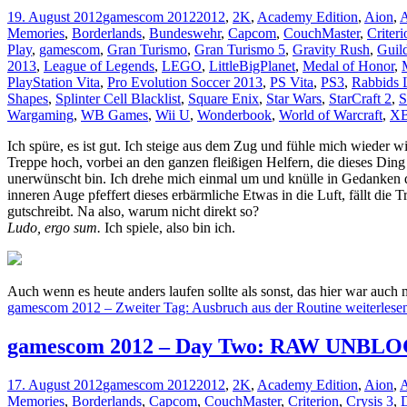
19. August 2012
gamescom 2012
2012
,
2K
,
Academy Edition
,
Aion
,
A
Memories
,
Borderlands
,
Bundeswehr
,
Capcom
,
CouchMaster
,
Criteri
Play
,
gamescom
,
Gran Turismo
,
Gran Turismo 5
,
Gravity Rush
,
Guil
2013
,
League of Legends
,
LEGO
,
LittleBigPlanet
,
Medal of Honor
,
PlayStation Vita
,
Pro Evolution Soccer 2013
,
PS Vita
,
PS3
,
Rabbids 
Shapes
,
Splinter Cell Blacklist
,
Square Enix
,
Star Wars
,
StarCraft 2
,
S
Wargaming
,
WB Games
,
Wii U
,
Wonderbook
,
World of Warcraft
,
X
Ich spüre, es ist gut. Ich steige aus dem Zug und fühle mich wieder 
Treppe hoch, vorbei an den ganzen fleißigen Helfern, die dieses Ding
unerwünscht bin. Ich drehe mich einmal um und knülle in Gedanken d
inneren Auge pfeffert dieses erbärmliche Etwas in die Luft, fällt die 
gutschreibt. Na also, warum nicht direkt so?
Ludo, ergo sum.
Ich spiele, also bin ich.
Auch wenn es heute anders laufen sollte als sonst, das hier war auch 
gamescom 2012 – Zweiter Tag: Ausbruch aus der Routine
weiterlese
gamescom 2012 – Day Two: RAW UNBLO
17. August 2012
gamescom 2012
2012
,
2K
,
Academy Edition
,
Aion
,
A
Memories
,
Borderlands
,
Capcom
,
CouchMaster
,
Criterion
,
Crysis 3
,
D