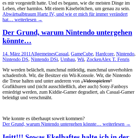
es mir vorgestellt hatte. Und es begann, wie die meisten Dinge im
Leben, eher harmlos. Mit einem Käsebrötchen, um genau zu sein.
Abwärtsalbtraum Hartz IV, und wie er mich für immer verändert
hat…
weiterlesen
→
Der Grund, warum Nintendo untergehen
könnte…
14. März 2011
Allgemeines
Casual
,
GameCube
,
Hardcore
,
Nintendo
,
Nintendo DS
,
Nintendo DSi
,
Umbau
,
Wii
,
Zocken
Alex T. Fenris
Wir werden belächelt, manchmal mitleidig, manchmal unverhohlen
schadenfroh. Wir, die Besitzer ein Wii-Konsole. Wir, die Nintendo
die Treue halten und unter anderem von
„Videospielern“
Grafikhuren und (nicht ausschließlich, aber auch) Sony-Fanboys
erniedrigt werden, zum Kiddie-Gamer degradiert, als Casual-Gamer
beleidigt und verschmäht.
Wie konnte es überhaupt soweit kommen?
Der Grund, warum Nintendo untergehen könnte…
weiterlesen
→
Igitt!!! Sowas Ekelhaftes halte ich in der