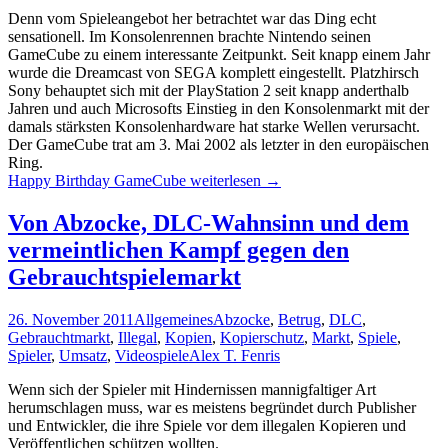
Denn vom Spieleangebot her betrachtet war das Ding echt
sensationell. Im Konsolenrennen brachte Nintendo seinen
GameCube zu einem interessante Zeitpunkt. Seit knapp einem Jahr
wurde die Dreamcast von SEGA komplett eingestellt. Platzhirsch
Sony behauptet sich mit der PlayStation 2 seit knapp anderthalb
Jahren und auch Microsofts Einstieg in den Konsolenmarkt mit der
damals stärksten Konsolenhardware hat starke Wellen verursacht.
Der GameCube trat am 3. Mai 2002 als letzter in den europäischen
Ring.
Happy Birthday GameCube
weiterlesen
→
Von Abzocke, DLC-Wahnsinn und dem
vermeintlichen Kampf gegen den
Gebrauchtspielemarkt
26. November 2011
Allgemeines
Abzocke
,
Betrug
,
DLC
,
Gebrauchtmarkt
,
Illegal
,
Kopien
,
Kopierschutz
,
Markt
,
Spiele
,
Spieler
,
Umsatz
,
Videospiele
Alex T. Fenris
Wenn sich der Spieler mit Hindernissen mannigfaltiger Art
herumschlagen muss, war es meistens begründet durch Publisher
und Entwickler, die ihre Spiele vor dem illegalen Kopieren und
Veröffentlichen schützen wollten.