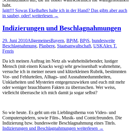
habt.
Igitt!!! Sowas Ekelhaftes halte ich in der Hand? Das gibts aber auch
in sauber, oder!
weiterlesen
→
Indizierungen und Beschlagnahmungen
29. Juni 2010
Allgemeines
Bayern
,
BPjM
,
BPjS
,
bundesweite
Beschlagnahmung
,
Plasberg
,
Staatsanwaltschaft
,
USK
Alex T.
Fenris
Da ich meinen Auftrag im Netz als wahrheitsliebender, lustiger
Mensch (mit einem Knacks weg) sehr gewissenhaft wahrnehme,
versuche ich in meiner neuen und klitzekleinen Rubrik, bestimmten
Vor- und Fehlurteilen, Alltags- und Ausnahmedummheiten,
Unklarheiten und Mysterien entgegenzuwirken und euch mit mehr
oder weniger brauchbaren Fakten zu überraschen. Wer weiss,
vielleicht überrasche ich mich damit ja sogar selbst?
So wie heute. Es geht um ein Lieblingsthema von Video- und
Computerspielern, sowie Film-, Musik- und Comicfreunden. Die
Indizierung bzw. bundesweite Beschlagnahmung eines Titels.
Indizierungen und Beschlagnahmungen
weiterlesen
→