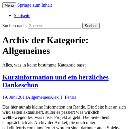
Springe zum Inhalt
Menü
Die offizielle Website zum YouTube Kanal
Der Dritte Spieler
Startseite
Suchen nach:
Archiv der Kategorie:
Allgemeines
Alles, was in keine bestimmte Kategorie passt.
Kurzinformation und ein herzliches
Dankeschön
19. Juni 2014
Allgemeines
Alex T. Fenris
Das hier nur als kleine Information am Rande. Die Seite hier an sich
wird selten aktualisiert, außer es passiert was wirklich
weltbewegendes, was unser Projekt angeht. Die Seite dient
hauptsächlich als Archiv der Artikel, die noch unter
paladinfenris.com angefertigt worden sind, darunter auch Spiele-