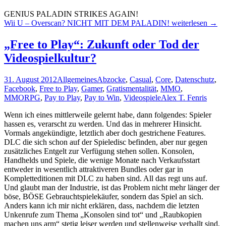
GENIUS PALADIN STRIKES AGAIN!
Wii U – Overscan? NICHT MIT DEM PALADIN!
weiterlesen
→
„Free to Play“: Zukunft oder Tod der
Videospielkultur?
31. August 2012
Allgemeines
Abzocke
,
Casual
,
Core
,
Datenschutz
,
Facebook
,
Free to Play
,
Gamer
,
Gratismentalität
,
MMO
,
MMORPG
,
Pay to Play
,
Pay to Win
,
Videospiele
Alex T. Fenris
Wenn ich eines mittlerweile gelernt habe, dann folgendes: Spieler
hassen es, verarscht zu werden. Und das in mehrerer Hinsicht.
Vormals angekündigte, letztlich aber doch gestrichene Features.
DLC die sich schon auf der Spieledisc befinden, aber nur gegen
zusätzliches Entgelt zur Verfügung stehen sollen. Konsolen,
Handhelds und Spiele, die wenige Monate nach Verkaufsstart
entweder in wesentlich attraktiveren Bundles oder gar in
Kompletteditionen mit DLC zu haben sind. All das regt uns auf.
Und glaubt man der Industrie, ist das Problem nicht mehr länger der
böse, BÖSE Gebrauchtspielekäufer, sondern das Spiel an sich.
Anders kann ich mir nicht erklären, dass, nachdem die letzten
Unkenrufe zum Thema „Konsolen sind tot“ und „Raubkopien
machen uns arm“ stetig leiser werden und stellenweise verhallt sind,