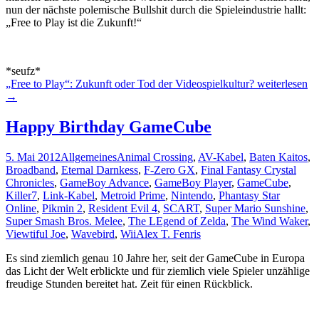
nun der nächste polemische Bullshit durch die Spieleindustrie hallt:
„Free to Play ist die Zukunft!“
*seufz*
„Free to Play“: Zukunft oder Tod der Videospielkultur?
weiterlesen
→
Happy Birthday GameCube
5. Mai 2012
Allgemeines
Animal Crossing
,
AV-Kabel
,
Baten Kaitos
,
Broadband
,
Eternal Darnkess
,
F-Zero GX
,
Final Fantasy Crystal
Chronicles
,
GameBoy Advance
,
GameBoy Player
,
GameCube
,
Killer7
,
Link-Kabel
,
Metroid Prime
,
Nintendo
,
Phantasy Star
Online
,
Pikmin 2
,
Resident Evil 4
,
SCART
,
Super Mario Sunshine
,
Super Smash Bros. Melee
,
The LEgend of Zelda
,
The Wind Waker
,
Viewtiful Joe
,
Wavebird
,
Wii
Alex T. Fenris
Es sind ziemlich genau 10 Jahre her, seit der GameCube in Europa
das Licht der Welt erblickte und für ziemlich viele Spieler unzählige
freudige Stunden bereitet hat. Zeit für einen Rückblick.