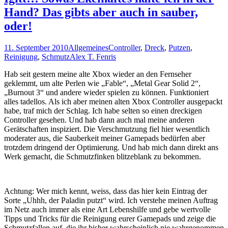
Hand? Das gibts aber auch in sauber,
oder!
11. September 2010
Allgemeines
Controller
,
Dreck
,
Putzen
,
Reinigung
,
Schmutz
Alex T. Fenris
Hab seit gestern meine alte Xbox wieder an den Fernseher
geklemmt, um alte Perlen wie „Fable“, „Metal Gear Solid 2“,
„Burnout 3“ und andere wieder spielen zu können. Funktioniert
alles tadellos. Als ich aber meinen alten Xbox Controller ausgepackt
habe, traf mich der Schlag. Ich habe selten so einen dreckigen
Controller gesehen. Und hab dann auch mal meine anderen
Gerätschaften inspiziert. Die Verschmutzung fiel hier wesentlich
moderater aus, die Sauberkeit meiner Gamepads bedürfen aber
trotzdem dringend der Optimierung. Und hab mich dann direkt ans
Werk gemacht, die Schmutzfinken blitzeblank zu bekommen.
Achtung: Wer mich kennt, weiss, dass das hier kein Eintrag der
Sorte „Uhhh, der Paladin putzt“ wird. Ich verstehe meinen Auftrag
im Netz auch immer als eine Art Lebenshilfe und gebe wertvolle
Tipps und Tricks für die Reinigung eurer Gamepads und zeige die
Schmutzfallen auf, die ihr bisher wahrscheinlich nie wahrgenommen