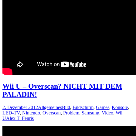
Wii U – Overscan? NICHT MIT DEM
PALADIN!
2. Dezember 2012
Allgemeines
Bild
,
Bildschirm
,
Games
,
Konsole
,
LED-TV
,
Nintendo
,
Overscan
,
Problem
,
Samsung
,
Video
,
Wii
U
Alex T. Fenris