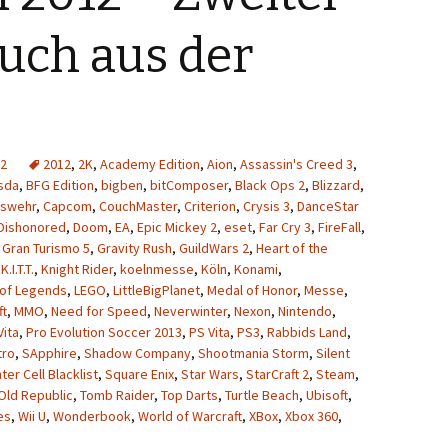
uch aus der
2
2012
,
2K
,
Academy Edition
,
Aion
,
Assassin's Creed 3
,
sda
,
BFG Edition
,
bigben
,
bitComposer
,
Black Ops 2
,
Blizzard
,
swehr
,
Capcom
,
CouchMaster
,
Criterion
,
Crysis 3
,
DanceStar
Dishonored
,
Doom
,
EA
,
Epic Mickey 2
,
eset
,
Far Cry 3
,
FireFall
,
,
Gran Turismo 5
,
Gravity Rush
,
GuildWars 2
,
Heart of the
,
K.I.T.T.
,
Knight Rider
,
koelnmesse
,
Köln
,
Konami
,
of Legends
,
LEGO
,
LittleBigPlanet
,
Medal of Honor
,
Messe
,
ft
,
MMO
,
Need for Speed
,
Neverwinter
,
Nexon
,
Nintendo
,
Vita
,
Pro Evolution Soccer 2013
,
PS Vita
,
PS3
,
Rabbids Land
,
tro
,
SApphire
,
Shadow Company
,
Shootmania Storm
,
Silent
nter Cell Blacklist
,
Square Enix
,
Star Wars
,
StarCraft 2
,
Steam
,
Old Republic
,
Tomb Raider
,
Top Darts
,
Turtle Beach
,
Ubisoft
,
es
,
Wii U
,
Wonderbook
,
World of Warcraft
,
XBox
,
Xbox 360
,