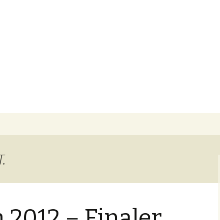
ube Kanal
 Spieler
T.
2012 – Finaler