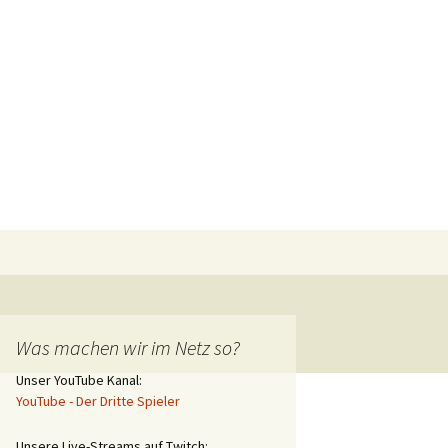
Suchen
nach:
Was machen wir im Netz so?
Unser YouTube Kanal:
YouTube - Der Dritte Spieler
Unsere Live-Streams auf Twitch: