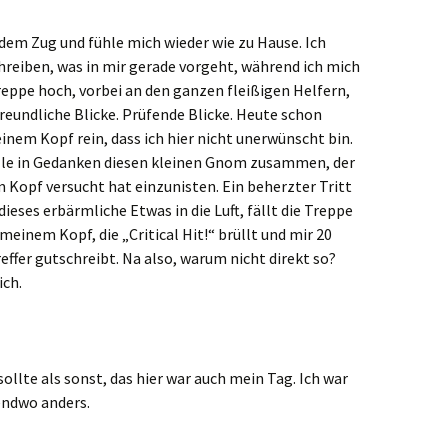
us dem Zug und fühle mich wieder wie zu Hause. Ich
hreiben, was in mir gerade vorgeht, während ich mich
eppe hoch, vorbei an den ganzen fleißigen Helfern,
Freundliche Blicke. Prüfende Blicke. Heute schon
inem Kopf rein, dass ich hier nicht unerwünscht bin.
lle in Gedanken diesen kleinen Gnom zusammen, der
 Kopf versucht hat einzunisten. Ein beherzter Tritt
ieses erbärmliche Etwas in die Luft, fällt die Treppe
meinem Kopf, die „Critical Hit!“ brüllt und mir 20
effer gutschreibt. Na also, warum nicht direkt so?
ich.
ollte als sonst, das hier war auch mein Tag. Ich war
gendwo anders.
bruch aus der Routine