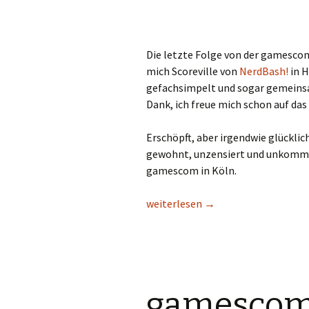
Die letzte Folge von der gamescom
mich Scoreville von
NerdBash!
in H
gefachsimpelt und sogar gemeinsa
Dank, ich freue mich schon auf das
Erschöpft, aber irgendwie glücklich
gewohnt, unzensiert und unkommen
gamescom in Köln.
gamescom 2012 – Final Day: RAW U
weiterlesen
→
gamescom 