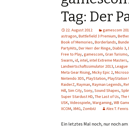
Tag: Der P
22. August 2012
gamescom 201
astragon
,
Battlefield 3 Premium
,
Bethe
Book of Memories
,
Borderlands
,
Bunde
PartyHits
,
Der Herr der Ringe
,
Diablo 3
,
Free to Play
,
gamescom
,
Gran Turismo
Swarm
,
id
,
intel
,
intel Extreme Masters
Landwirtschaftssimulator 2013
,
League 
Meta Gear Rising
,
Micky Epic 2
,
Microso
Nintendo 3DS
,
PlayStation
,
PlayStation 
RaiderZ
,
Rayman
,
Rayman Legends
,
Re
Hill
,
Sim City
,
Sony
,
Sound Shapes
,
Spli
Super Stardust HD
,
The Last of Us
,
The 
USK
,
Videospiele
,
Wargaming
,
WB Gam
XCOM
,
XMG
,
ZombiU
Alex T. Fenris
Ein letztes Mal noch, nur noch am