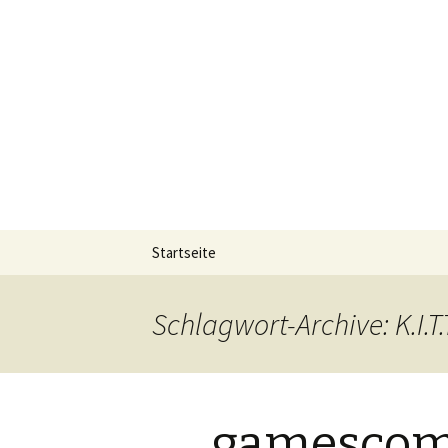
Die offizielle Website zum YouT
Der Dritte
Springe
Startseite
zum
Inhalt
Schlagwort-Archive: K.I.T.
gamescom 