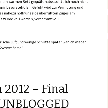
inem warmen Bett gequält habe, sollte ich noch nicht
mir bevorsteht. Ein Gefühl wird zur Vermutung und
nes nahezu hoffnungslos überfüllten Zuges am
s würde voll werden, verdammt voll.
rische Luft und wenige Schritte später war ich wieder
elcome home!
Paladin am Limit!
2012 – Final
 UNBLOGGED