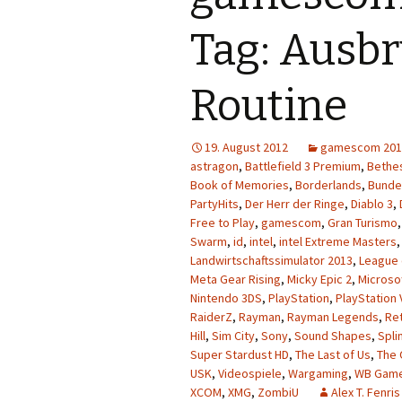
Tag: Ausbr
Routine
19. August 2012
gamescom 201
astragon
,
Battlefield 3 Premium
,
Bethe
Book of Memories
,
Borderlands
,
Bunde
PartyHits
,
Der Herr der Ringe
,
Diablo 3
,
Free to Play
,
gamescom
,
Gran Turismo
Swarm
,
id
,
intel
,
intel Extreme Masters
Landwirtschaftssimulator 2013
,
League 
Meta Gear Rising
,
Micky Epic 2
,
Microso
Nintendo 3DS
,
PlayStation
,
PlayStation 
RaiderZ
,
Rayman
,
Rayman Legends
,
Re
Hill
,
Sim City
,
Sony
,
Sound Shapes
,
Spli
Super Stardust HD
,
The Last of Us
,
The 
USK
,
Videospiele
,
Wargaming
,
WB Gam
XCOM
,
XMG
,
ZombiU
Alex T. Fenris