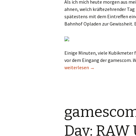
Als ich mich heute morgen aus me
ahnen, welch kräftezehrender Tag 
spätestens mit dem Eintreffen ei
Bahnhof Opladen zur Gewissheit. E
Einige Minuten, viele Kubikmeter f
vor dem Eingang der gamescom.
W
gamescom 2012 – Finaler Tag: Der 
weiterlesen
→
gamescom 
Day: RAW