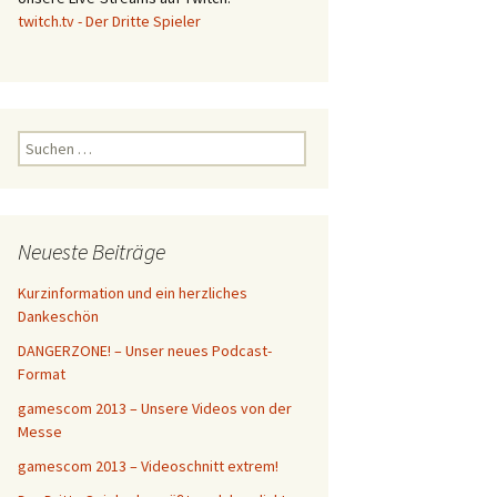
twitch.tv - Der Dritte Spieler
S
u
c
h
e
Neueste Beiträge
n
n
Kurzinformation und ein herzliches
a
Dankeschön
c
DANGERZONE! – Unser neues Podcast-
h
Format
:
gamescom 2013 – Unsere Videos von der
Messe
gamescom 2013 – Videoschnitt extrem!