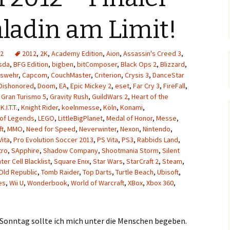
aladin am Limit!
2
2012
,
2K
,
Academy Edition
,
Aion
,
Assassin's Creed 3
,
sda
,
BFG Edition
,
bigben
,
bitComposer
,
Black Ops 2
,
Blizzard
,
swehr
,
Capcom
,
CouchMaster
,
Criterion
,
Crysis 3
,
DanceStar
Dishonored
,
Doom
,
EA
,
Epic Mickey 2
,
eset
,
Far Cry 3
,
FireFall
,
,
Gran Turismo 5
,
Gravity Rush
,
GuildWars 2
,
Heart of the
,
K.I.T.T.
,
Knight Rider
,
koelnmesse
,
Köln
,
Konami
,
of Legends
,
LEGO
,
LittleBigPlanet
,
Medal of Honor
,
Messe
,
ft
,
MMO
,
Need for Speed
,
Neverwinter
,
Nexon
,
Nintendo
,
Vita
,
Pro Evolution Soccer 2013
,
PS Vita
,
PS3
,
Rabbids Land
,
tro
,
SApphire
,
Shadow Company
,
Shootmania Storm
,
Silent
nter Cell Blacklist
,
Square Enix
,
Star Wars
,
StarCraft 2
,
Steam
,
Old Republic
,
Tomb Raider
,
Top Darts
,
Turtle Beach
,
Ubisoft
,
es
,
Wii U
,
Wonderbook
,
World of Warcraft
,
XBox
,
Xbox 360
,
 Sonntag sollte ich mich unter die Menschen begeben.