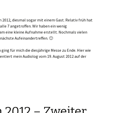
 2012, diesmal sogar mit einem Gast. Relativ früh hat
alle 7 angetroffen. Wir haben ein wenig
m eine kleine Aufnahme erstellt. Nochmals vielen
 nächste Aufeinandertreffen. 🙂
 ging für mich die diesjährige Messe zu Ende. Hier wie
tiert mein Audiolog vom 19. August 2012 auf der
NBLOGGED STUFF Vol. 3 feat. Scoreville (Nerdbash.de)
2012 – Zweiter