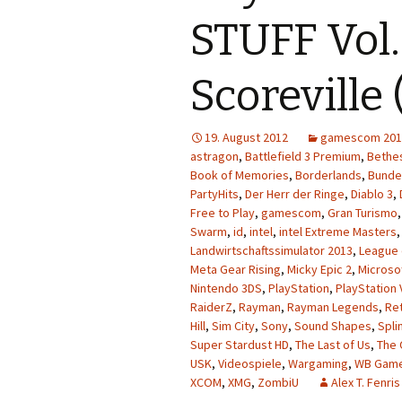
STUFF Vol. 
Scoreville
19. August 2012
gamescom 201
astragon
,
Battlefield 3 Premium
,
Bethe
Book of Memories
,
Borderlands
,
Bunde
PartyHits
,
Der Herr der Ringe
,
Diablo 3
,
Free to Play
,
gamescom
,
Gran Turismo
Swarm
,
id
,
intel
,
intel Extreme Masters
Landwirtschaftssimulator 2013
,
League 
Meta Gear Rising
,
Micky Epic 2
,
Microso
Nintendo 3DS
,
PlayStation
,
PlayStation 
RaiderZ
,
Rayman
,
Rayman Legends
,
Re
Hill
,
Sim City
,
Sony
,
Sound Shapes
,
Spli
Super Stardust HD
,
The Last of Us
,
The 
USK
,
Videospiele
,
Wargaming
,
WB Gam
XCOM
,
XMG
,
ZombiU
Alex T. Fenris