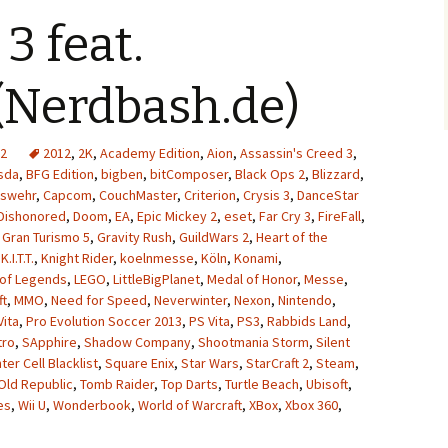
3 feat.
 (Nerdbash.de)
2
2012
,
2K
,
Academy Edition
,
Aion
,
Assassin's Creed 3
,
sda
,
BFG Edition
,
bigben
,
bitComposer
,
Black Ops 2
,
Blizzard
,
swehr
,
Capcom
,
CouchMaster
,
Criterion
,
Crysis 3
,
DanceStar
Dishonored
,
Doom
,
EA
,
Epic Mickey 2
,
eset
,
Far Cry 3
,
FireFall
,
,
Gran Turismo 5
,
Gravity Rush
,
GuildWars 2
,
Heart of the
,
K.I.T.T.
,
Knight Rider
,
koelnmesse
,
Köln
,
Konami
,
of Legends
,
LEGO
,
LittleBigPlanet
,
Medal of Honor
,
Messe
,
ft
,
MMO
,
Need for Speed
,
Neverwinter
,
Nexon
,
Nintendo
,
Vita
,
Pro Evolution Soccer 2013
,
PS Vita
,
PS3
,
Rabbids Land
,
tro
,
SApphire
,
Shadow Company
,
Shootmania Storm
,
Silent
nter Cell Blacklist
,
Square Enix
,
Star Wars
,
StarCraft 2
,
Steam
,
Old Republic
,
Tomb Raider
,
Top Darts
,
Turtle Beach
,
Ubisoft
,
es
,
Wii U
,
Wonderbook
,
World of Warcraft
,
XBox
,
Xbox 360
,