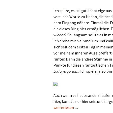
Ich spüre, es ist gut. Ich steige a
versuche Worte zu finden, die besc
dem Eingang nähere. Einmal die Tr
die dieses Ding hier ermöglichen. 
wieder? So langsam sollte es in me
Ich drehe mich einmal um und knü
sich seit dem ersten Tag in meinem
vor meinem inneren Auge pfeffert d
runter. Dann die andere Stimme in 
Punkte für diesen fantastischen Tr
Ludo, ergo sum.
Ich spiele, also bin 
Auch wenn es heute anders laufen s
hier, konnte nur hier sein und nir
gamescom 2012 – Zweiter Tag: Aus
weiterlesen
→