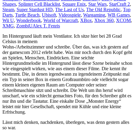
Shapes
,
Splinter Cell Blacklist
,
Square Enix
,
Star Wars
,
StarCraft 2
,
Steam
,
Super Stardust HD
,
The Last of Us
,
The Old Republic
,
Top
Darts
,
Turtle Beach
,
Ubisoft
,
Videospiele
,
Wargaming
,
WB Games
,
Wii U
,
Wonderbook
,
World of Warcraft
,
XBox
,
Xbox 360
,
XCOM
,
XMG
,
ZombiU
Alex T. Fenris
Im Hintergrund läuft mein Ventilator. Ich sitze hier bei 28 Grad
Celsius in meinem
Wohn-/Arbeitszimmer und schreibe. Über das, was ich gestern auf
der gamescom 2012 erlebt habe. Was mir noch durch den Kopf geht
an Spielen, Menschen, Eindrücken. Eine seichte
Hintergrundmelodie im Hintergrund lässt diese Szene beinahe schon
wie eingespielt wirken, wie aus einem dieser Filme. Die kennt ihr
bestimmt. Die, in denen irgendwann zu irgendeinem Zeitpunkt mal
ein Typ in seiner Box in einem Großraumbüro ode vielleicht sogar
einem kleinen eigenen Raum am Computer oder seiner
Schreibmaschine sitzt und schreibt. Die Welt um ihn heruf wird
unscharf, wie ein schlecht gemachtes Foto, für den Schreiber gibt es
nur ihn und die Tastatur. Eine eiskalte Dose „Monster Energy“
leistet mir hier Gesellschaft, spendet mir Kühle und eine kleine
Erfrischung.
Lässt mich denken, nachdenken, überlegen, was denn gestern alles
so war.