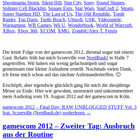
Shootmania Storm
,
Silent Hill
,
Sim City
,
Sony
,
Sound Shapes
,
Splinter Cell Blacklist
,
Square Enix
,
Star Wars
,
StarCraft 2
,
Steam
,
Super Stardust HD
,
The Last of Us
,
The Old Republic
,
Tomb
Raider
,
Top Darts
,
Turtle Beach
,
Ubisoft
,
USK
,
Videospiele
,
Wargaming
,
WB Games
,
Wii U
,
Wonderbook
,
World of Warcraft
,
XBox
,
Xbox 360
,
XCOM
,
XMG
,
ZombiU
Alex T. Fenris
Die letzte Folge von der gamescom 2012, diesmal sogar mit einem
Gast. Relativ früh hat mich Scoreville von
NerdBash!
in Halle 7
angetroffen. Wir haben ein wenig gefachsimpelt und sogar
gemeinsam eine kleine Aufnahme erstellt. Nochmals vielen Dank,
ich freue mich schon auf das nächste Aufeinandertreffen. 🙂
Erschöpft, aber irgendwie glücklich ging für mich die diesjährige
Messe zu Ende. Hier wie gewohnt, unzensiert und unkommentiert
mein Audiolog vom 19. August 2012 auf der gamescom in Köln.
gamescom 2012 – Final Day: RAW UNBLOGGED STUFF Vol. 3
feat. Scoreville (Nerdbash.de)
weiterlesen
→
gamescom 2012 – Zweiter Tag: Ausbruch
aus der Routine