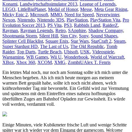
Konami
,
Landwirtschaftssimulator 2013
,
League of Legends
,
LEGO
,
LittleBigPlanet
,
Medal of Honor
,
Messe
,
Meta Gear Rising
,
Micky Epic 2
,
Microsoft
,
MMO
,
Need for Speed
,
Neverwinter
,
Nexon
,
Nintendo
,
Nintendo 3DS
,
PlayStation
,
PlayStation Vita
,
Pro
Evolution Soccer 2013
,
PS Vita
,
PS3
,
Rabbids Land
,
RaiderZ
,
Rayman
,
Rayman Legends
,
Retro
,
SApphire
,
Shadow Company
,
Shootmania Storm
,
Silent Hill
,
Sim City
,
Sony
,
Sound Shapes
,
Splinter Cell Blacklist
,
Square Enix
,
Star Wars
,
StarCraft 2
,
Steam
,
Super Stardust HD
,
The Last of Us
,
The Old Republic
,
Tomb
Raider
,
Top Darts
,
Turtle Beach
,
Ubisoft
,
USK
,
Videospiele
,
Wargaming
,
WB Games
,
Wii U
,
Wonderbook
,
World of Warcraft
,
XBox
,
Xbox 360
,
XCOM
,
XMG
,
ZombiU
Alex T. Fenris
Ein letztes Mal noch, nur noch am Sonntag sollte ich mich unter die
Menschen begeben. Als ich mich heute morgen aus meinem
warmen Bett gequält habe, sollte ich noch nicht ahnen, welch
kräftezehrender Tag mir bevorsteht. Ein Gefühl wird zur Vermutung
und spätestens mit dem Eintreffen eines nahezu hoffnungslos
überfüllten Zuges am Bahnhof Opladen zur Gewissheit. Es würde
voll werden, verdammt voll.
Einige Minuten, viele Kubikmeter frische Luft und wenige Schritte
später war ich wieder vor dem Eingang der gamescom.
Welcome