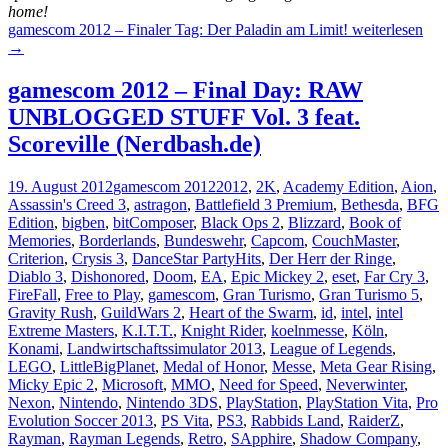
home!
gamescom 2012 – Finaler Tag: Der Paladin am Limit!
weiterlesen
→
gamescom 2012 – Final Day: RAW
UNBLOGGED STUFF Vol. 3 feat.
Scoreville (Nerdbash.de)
19. August 2012
gamescom 2012
2012
,
2K
,
Academy Edition
,
Aion
,
Assassin's Creed 3
,
astragon
,
Battlefield 3 Premium
,
Bethesda
,
BFG
Edition
,
bigben
,
bitComposer
,
Black Ops 2
,
Blizzard
,
Book of
Memories
,
Borderlands
,
Bundeswehr
,
Capcom
,
CouchMaster
,
Criterion
,
Crysis 3
,
DanceStar PartyHits
,
Der Herr der Ringe
,
Diablo 3
,
Dishonored
,
Doom
,
EA
,
Epic Mickey 2
,
eset
,
Far Cry 3
,
FireFall
,
Free to Play
,
gamescom
,
Gran Turismo
,
Gran Turismo 5
,
Gravity Rush
,
GuildWars 2
,
Heart of the Swarm
,
id
,
intel
,
intel
Extreme Masters
,
K.I.T.T.
,
Knight Rider
,
koelnmesse
,
Köln
,
Konami
,
Landwirtschaftssimulator 2013
,
League of Legends
,
LEGO
,
LittleBigPlanet
,
Medal of Honor
,
Messe
,
Meta Gear Rising
,
Micky Epic 2
,
Microsoft
,
MMO
,
Need for Speed
,
Neverwinter
,
Nexon
,
Nintendo
,
Nintendo 3DS
,
PlayStation
,
PlayStation Vita
,
Pro
Evolution Soccer 2013
,
PS Vita
,
PS3
,
Rabbids Land
,
RaiderZ
,
Rayman
,
Rayman Legends
,
Retro
,
SApphire
,
Shadow Company
,