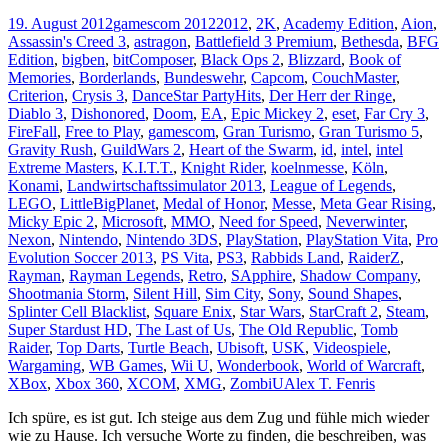
19. August 2012
gamescom 2012
2012
,
2K
,
Academy Edition
,
Aion
,
Assassin's Creed 3
,
astragon
,
Battlefield 3 Premium
,
Bethesda
,
BFG
Edition
,
bigben
,
bitComposer
,
Black Ops 2
,
Blizzard
,
Book of
Memories
,
Borderlands
,
Bundeswehr
,
Capcom
,
CouchMaster
,
Criterion
,
Crysis 3
,
DanceStar PartyHits
,
Der Herr der Ringe
,
Diablo 3
,
Dishonored
,
Doom
,
EA
,
Epic Mickey 2
,
eset
,
Far Cry 3
,
FireFall
,
Free to Play
,
gamescom
,
Gran Turismo
,
Gran Turismo 5
,
Gravity Rush
,
GuildWars 2
,
Heart of the Swarm
,
id
,
intel
,
intel
Extreme Masters
,
K.I.T.T.
,
Knight Rider
,
koelnmesse
,
Köln
,
Konami
,
Landwirtschaftssimulator 2013
,
League of Legends
,
LEGO
,
LittleBigPlanet
,
Medal of Honor
,
Messe
,
Meta Gear Rising
,
Micky Epic 2
,
Microsoft
,
MMO
,
Need for Speed
,
Neverwinter
,
Nexon
,
Nintendo
,
Nintendo 3DS
,
PlayStation
,
PlayStation Vita
,
Pro
Evolution Soccer 2013
,
PS Vita
,
PS3
,
Rabbids Land
,
RaiderZ
,
Rayman
,
Rayman Legends
,
Retro
,
SApphire
,
Shadow Company
,
Shootmania Storm
,
Silent Hill
,
Sim City
,
Sony
,
Sound Shapes
,
Splinter Cell Blacklist
,
Square Enix
,
Star Wars
,
StarCraft 2
,
Steam
,
Super Stardust HD
,
The Last of Us
,
The Old Republic
,
Tomb
Raider
,
Top Darts
,
Turtle Beach
,
Ubisoft
,
USK
,
Videospiele
,
Wargaming
,
WB Games
,
Wii U
,
Wonderbook
,
World of Warcraft
,
XBox
,
Xbox 360
,
XCOM
,
XMG
,
ZombiU
Alex T. Fenris
Ich spüre, es ist gut. Ich steige aus dem Zug und fühle mich wieder
wie zu Hause. Ich versuche Worte zu finden, die beschreiben, was