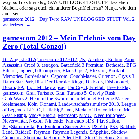
way, soll das hier als „RAW UNBLOGGED STUFF“ bestehen
bleiben, oder sagt euch ein anderer Begriff eher zu? Nunja, wie dem
auch sei…
gamescom 2012 – Day Two: RAW UNBLOGGED STUFF Vol. 2
weiterlesen
→
gamescom 2012 – Mein Erlebnis vom Day
Zero (Total Gonzo!)
16. August 2012
gamescom 2012
2012
,
2K
,
Academy Edition
,
Aion
,
Assassin's Creed 3
,
astragon
,
Battlefield 3 Premium
,
Bethesda
,
BFG
Edition
,
bigben
,
bitComposer
,
Black Ops 2
,
Blizzard
,
Book of
Memories
,
Borderlands
,
Capcom
,
CouchMaster
,
Criterion
,
Crysis 3
,
DanceStar PartyHits
,
Der Herr der Ringe
,
Diablo 3
,
Dishonored
,
Doom
,
EA
,
Epic Mickey 2
,
eset
,
Far Cry 3
,
FireFall
,
Free to Play
,
gamescom
,
Gran Turismo
,
Gran Turismo 5
,
Gravity Rush
,
GuildWars 2
,
Heart of the Swarm
,
id
,
intel
,
intel Extreme Masters
,
koelnmesse
,
Köln
,
Konami
,
Landwirtschaftssimulator 2013
,
League
of Legends
,
LEGO
,
LittleBigPlanet
,
Medal of Honor
,
Messe
,
Meta
Gear Rising
,
Micky Epic 2
,
Microsoft
,
MMO
,
Need for Speed
,
Neverwinter
,
Nexon
,
Nintendo
,
Nintendo 3DS
,
PlayStation
,
PlayStation Vita
,
Pro Evolution Soccer 2013
,
PS Vita
,
PS3
,
Rabbids
Land
,
RaiderZ
,
Rayman
,
Rayman Legends
,
SApphire
,
Shadow
Company
,
Shootmania Storm
,
Silent Hill
,
Sim City
,
Sony
,
Sound