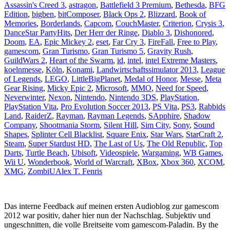
Assassin's Creed 3
,
astragon
,
Battlefield 3 Premium
,
Bethesda
,
BFG
Edition
,
bigben
,
bitComposer
,
Black Ops 2
,
Blizzard
,
Book of
Memories
,
Borderlands
,
Capcom
,
CouchMaster
,
Criterion
,
Crysis 3
,
DanceStar PartyHits
,
Der Herr der Ringe
,
Diablo 3
,
Dishonored
,
Doom
,
EA
,
Epic Mickey 2
,
eset
,
Far Cry 3
,
FireFall
,
Free to Play
,
gamescom
,
Gran Turismo
,
Gran Turismo 5
,
Gravity Rush
,
GuildWars 2
,
Heart of the Swarm
,
id
,
intel
,
intel Extreme Masters
,
koelnmesse
,
Köln
,
Konami
,
Landwirtschaftssimulator 2013
,
League
of Legends
,
LEGO
,
LittleBigPlanet
,
Medal of Honor
,
Messe
,
Meta
Gear Rising
,
Micky Epic 2
,
Microsoft
,
MMO
,
Need for Speed
,
Neverwinter
,
Nexon
,
Nintendo
,
Nintendo 3DS
,
PlayStation
,
PlayStation Vita
,
Pro Evolution Soccer 2013
,
PS Vita
,
PS3
,
Rabbids
Land
,
RaiderZ
,
Rayman
,
Rayman Legends
,
SApphire
,
Shadow
Company
,
Shootmania Storm
,
Silent Hill
,
Sim City
,
Sony
,
Sound
Shapes
,
Splinter Cell Blacklist
,
Square Enix
,
Star Wars
,
StarCraft 2
,
Steam
,
Super Stardust HD
,
The Last of Us
,
The Old Republic
,
Top
Darts
,
Turtle Beach
,
Ubisoft
,
Videospiele
,
Wargaming
,
WB Games
,
Wii U
,
Wonderbook
,
World of Warcraft
,
XBox
,
Xbox 360
,
XCOM
,
XMG
,
ZombiU
Alex T. Fenris
Das interne Feedback auf meinen ersten Audioblog zur gamescom
2012 war positiv, daher hier nun der Nachschlag. Subjektiv und
ungeschnitten, die volle Breitseite vom gamescom-Paladin. By the