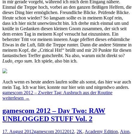
in mir gerade vorgeht, während ich mich dem Eingang nähere.
Einmal die Treppe hoch, vorbei an den ganzen fleißigen Helfern, die
dieses Ding hier ermöglichen. Freundliche Blicke. Prüfende Blicke.
Heute schon wieder? So langsam sollte es in meinem Kopf rein,
dass ich hier nicht unerwünscht bin. Ich drehe mich einmal um und
knülle in Gedanken diesen kleinen Gnom zusammen, der sich seit
dem ersten Tag in meinem Kopf versucht hat einzunisten. Ein
beherzter Tritt vor meinem inneren Auge pfeffert dieses erbärmliche
Etwas in die Luft, fällt die Treppe runter. Dann die andere Stimme in
meinem Kopf, die „Critical Hit!“ brüllt und mir 20 Punkte für diesen
fantastischen Treffer gutschreibt. Na also, warum nicht direkt so?
Ludo, ergo sum.
Ich spiele, also bin ich.
Auch wenn es heute anders laufen sollte als sonst, das hier war auch
mein Tag. Ich war hier, konnte nur hier sein und nirgendwo anders.
gamescom 2012 – Zweiter Tag: Ausbruch aus der Routine
weiterlesen
→
gamescom 2012 – Day Two: RAW
UNBLOGGED STUFF Vol. 2
17. August 2012
gamescom 2012
2012
,
2K
,
Academy Edition
,
Aion
,