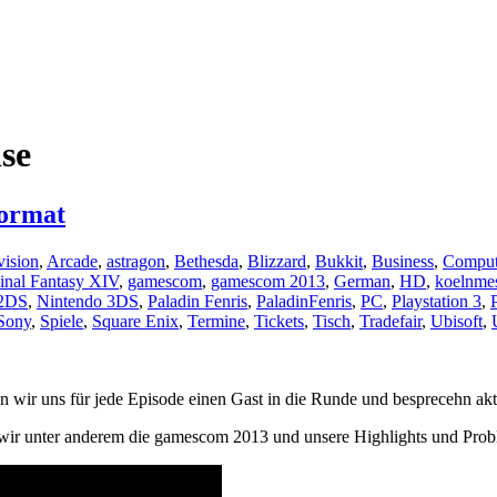
se
ormat
vision
,
Arcade
,
astragon
,
Bethesda
,
Blizzard
,
Bukkit
,
Business
,
Comput
inal Fantasy XIV
,
gamescom
,
gamescom 2013
,
German
,
HD
,
koelnme
 2DS
,
Nintendo 3DS
,
Paladin Fenris
,
PaladinFenris
,
PC
,
Playstation 3
,
Sony
,
Spiele
,
Square Enix
,
Termine
,
Tickets
,
Tisch
,
Tradefair
,
Ubisoft
,
ir uns für jede Episode einen Gast in die Runde und besprecehn ak
ir unter anderem die gamescom 2013 und unsere Highlights und Probl