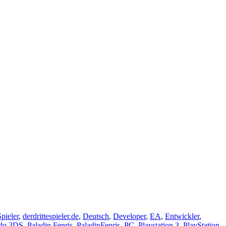
pieler
,
derdrittespieler.de
,
Deutsch
,
Developer
,
EA
,
Entwickler
,
do 3DS
,
Paladin Fenris
,
PaladinFenris
,
PC
,
Playstation 3
,
PlayStation