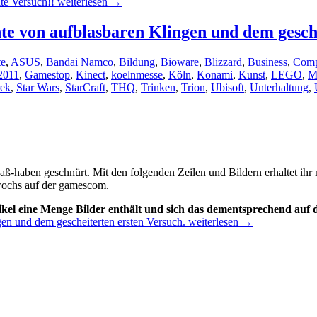
te Versuch!!
weiterlesen
→
e von aufblasbaren Klingen und dem gesche
te
,
ASUS
,
Bandai Namco
,
Bildung
,
Bioware
,
Blizzard
,
Business
,
Comp
2011
,
Gamestop
,
Kinect
,
koelnmesse
,
Köln
,
Konami
,
Kunst
,
LEGO
,
M
rek
,
Star Wars
,
StarCraft
,
THQ
,
Trinken
,
Trion
,
Ubisoft
,
Unterhaltung
,
-haben geschnürt. Mit den folgenden Zeilen und Bildern erhaltet ihr 
wochs auf der gamescom.
rtikel eine Menge Bilder enthält und sich das dementsprechend auf 
n und dem gescheiterten ersten Versuch.
weiterlesen
→