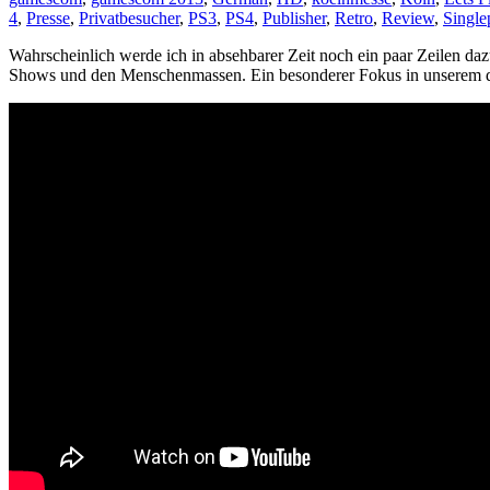
4
,
Presse
,
Privatbesucher
,
PS3
,
PS4
,
Publisher
,
Retro
,
Review
,
Single
Wahrscheinlich werde ich in absehbarer Zeit noch ein paar Zeilen da
Shows und den Menschenmassen. Ein besonderer Fokus in unserem dr