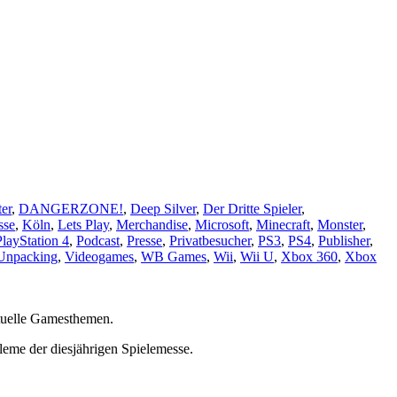
er
,
DANGERZONE!
,
Deep Silver
,
Der Dritte Spieler
,
sse
,
Köln
,
Lets Play
,
Merchandise
,
Microsoft
,
Minecraft
,
Monster
,
PlayStation 4
,
Podcast
,
Presse
,
Privatbesucher
,
PS3
,
PS4
,
Publisher
,
Unpacking
,
Videogames
,
WB Games
,
Wii
,
Wii U
,
Xbox 360
,
Xbox
tuelle Gamesthemen.
eme der diesjährigen Spielemesse.