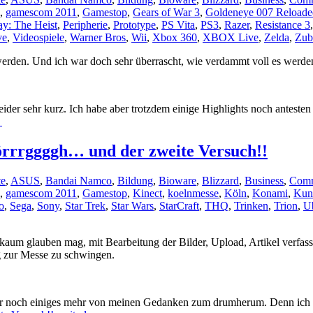
,
gamescom 2011
,
Gamestop
,
Gears of War 3
,
Goldeneye 007 Reloade
y: The Heist
,
Peripherie
,
Prototype
,
PS Vita
,
PS3
,
Razer
,
Resistance 3
ve
,
Videospiele
,
Warner Bros
,
Wii
,
Xbox 360
,
XBOX Live
,
Zelda
,
Zub
werden. Und ich war doch sehr überrascht, wie verdammt voll es werde
der sehr kurz. Ich habe aber trotzdem einige Highlights noch antesten
→
örrrggggh… und der zweite Versuch!!
te
,
ASUS
,
Bandai Namco
,
Bildung
,
Bioware
,
Blizzard
,
Business
,
Comm
,
gamescom 2011
,
Gamestop
,
Kinect
,
koelnmesse
,
Köln
,
Konami
,
Kun
o
,
Sega
,
Sony
,
Star Trek
,
Star Wars
,
StarCraft
,
THQ
,
Trinken
,
Trion
,
Ub
um glauben mag, mit Bearbeitung der Bilder, Upload, Artikel verfassen 
 zur Messe zu schwingen.
afür noch einiges mehr von meinen Gedanken zum drumherum. Denn ich 