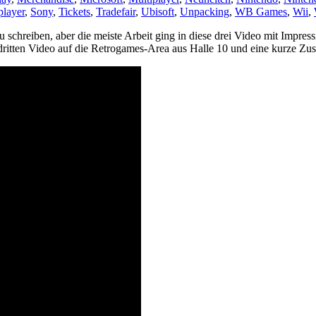
player
,
Sony
,
Tickets
,
Tradefair
,
Ubisoft
,
Unpacking
,
WB Games
,
Wii
,
zu schreiben, aber die meiste Arbeit ging in diese drei Video mit Imp
itten Video auf die Retrogames-Area aus Halle 10 und eine kurze Z