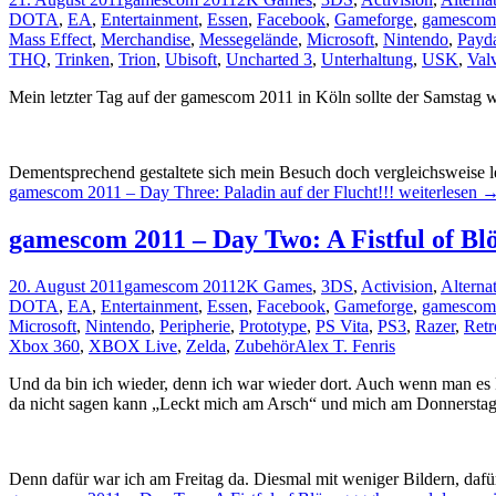
DOTA
,
EA
,
Entertainment
,
Essen
,
Facebook
,
Gameforge
,
gamescom
Mass Effect
,
Merchandise
,
Messegelände
,
Microsoft
,
Nintendo
,
Payda
THQ
,
Trinken
,
Trion
,
Ubisoft
,
Uncharted 3
,
Unterhaltung
,
USK
,
Val
Mein letzter Tag auf der gamescom 2011 in Köln sollte der Samstag 
Dementsprechend gestaltete sich mein Besuch doch vergleichsweise lei
gamescom 2011 – Day Three: Paladin auf der Flucht!!!
weiterlesen
gamescom 2011 – Day Two: A Fistful of Bl
20. August 2011
gamescom 2011
2K Games
,
3DS
,
Activision
,
Alterna
DOTA
,
EA
,
Entertainment
,
Essen
,
Facebook
,
Gameforge
,
gamescom
Microsoft
,
Nintendo
,
Peripherie
,
Prototype
,
PS Vita
,
PS3
,
Razer
,
Retr
Xbox 360
,
XBOX Live
,
Zelda
,
Zubehör
Alex T. Fenris
Und da bin ich wieder, denn ich war wieder dort. Auch wenn man es ka
da nicht sagen kann „Leckt mich am Arsch“ und mich am Donnerstag
Denn dafür war ich am Freitag da. Diesmal mit weniger Bildern, d