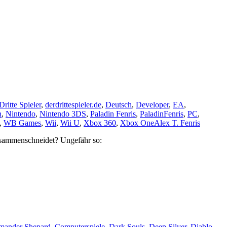
Dritte Spieler
,
derdrittespieler.de
,
Deutsch
,
Developer
,
EA
,
n
,
Nintendo
,
Nintendo 3DS
,
Paladin Fenris
,
PaladinFenris
,
PC
,
,
WB Games
,
Wii
,
Wii U
,
Xbox 360
,
Xbox One
Alex T. Fenris
usammenschneidet? Ungefähr so:
ander Shepard
,
Computerspiele
,
Dark Souls
,
Deep Silver
,
Diablo
,