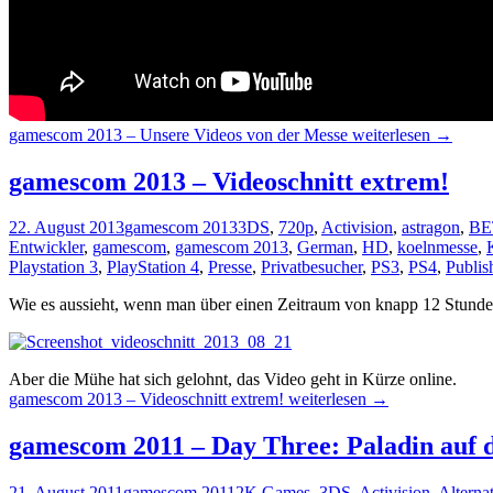
gamescom 2013 – Unsere Videos von der Messe
weiterlesen
→
gamescom 2013 – Videoschnitt extrem!
22. August 2013
gamescom 2013
3DS
,
720p
,
Activision
,
astragon
,
BE
Entwickler
,
gamescom
,
gamescom 2013
,
German
,
HD
,
koelnmesse
,
Playstation 3
,
PlayStation 4
,
Presse
,
Privatbesucher
,
PS3
,
PS4
,
Publis
Wie es aussieht, wenn man über einen Zeitraum von knapp 12 Stund
Aber die Mühe hat sich gelohnt, das Video geht in Kürze online.
gamescom 2013 – Videoschnitt extrem!
weiterlesen
→
gamescom 2011 – Day Three: Paladin auf d
21. August 2011
gamescom 2011
2K Games
,
3DS
,
Activision
,
Alterna