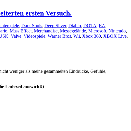
iterten ersten Versuch.
uterspiele
,
Dark Souls
,
Deep Silver
,
Diablo
,
DOTA
,
EA
,
ario
,
Mass Effect
,
Merchandise
,
Messegelände
,
Microsoft
,
Nintendo
,
USK
,
Valve
,
Videospiele
,
Warner Bros
,
Wii
,
Xbox 360
,
XBOX Live
,
nicht weniger als meine gesammelten Eindrücke, Gefühle,
die Ladezeit auswirkt!)