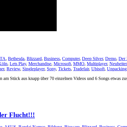
TA
,
Bethesda
,
Blizzard
,
Business
,
Computer
,
Deep Silver
,
Demo
,
Der 
Köln
,
Lets Play
,
Merchandise
,
Microsoft
,
MMO
,
Multiplayer
,
Neuheite
her
,
Review
,
Singleplayer
,
Sony
,
Tickets
,
Tradefair
,
Ubisoft
,
Unpacking
en am Stück aus knapp über 70 einzelnen Videos und 6 Songs etwas z
er Flucht!!!
te
,
ASUS
,
Bandai Namco
,
Bildung
,
Bioware
,
Blizzard
,
Business
,
Comm