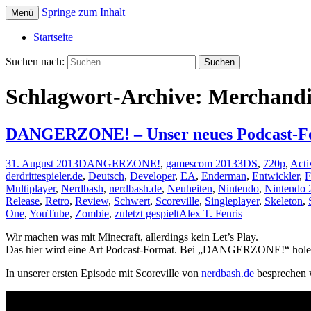
Springe zum Inhalt
Menü
Die offizielle Website zum YouTube Kanal
Der Dritte Spieler
Startseite
Suchen nach:
Schlagwort-Archive: Merchandi
DANGERZONE! – Unser neues Podcast-F
31. August 2013
DANGERZONE!
,
gamescom 2013
3DS
,
720p
,
Acti
derdrittespieler.de
,
Deutsch
,
Developer
,
EA
,
Enderman
,
Entwickler
,
F
Multiplayer
,
Nerdbash
,
nerdbash.de
,
Neuheiten
,
Nintendo
,
Nintendo
Release
,
Retro
,
Review
,
Schwert
,
Scoreville
,
Singleplayer
,
Skeleton
,
One
,
YouTube
,
Zombie
,
zuletzt gespielt
Alex T. Fenris
Wir machen was mit Minecraft, allerdings kein Let’s Play.
Das hier wird eine Art Podcast-Format. Bei „DANGERZONE!“ holen w
In unserer ersten Episode mit Scoreville von
nerdbash.de
besprechen w