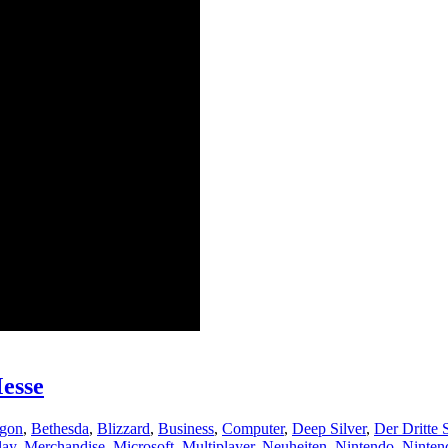
esse
agon
,
Bethesda
,
Blizzard
,
Business
,
Computer
,
Deep Silver
,
Der Dritte S
lay
,
Merchandise
,
Microsoft
,
Multiplayer
,
Neuheiten
,
Nintendo
,
Ninten