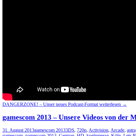
DANGERZONE! – Unser neues Podcast-Format
weiterlesen
→
gamescom 2013 – Unsere Videos von der M
31. August 2013
gamescom 2013
3DS
,
720p
,
Activision
,
Arcade
,
astr
gamescom
,
gamescom 2013
,
German
,
HD
,
koelnmesse
,
Köln
,
Lets P