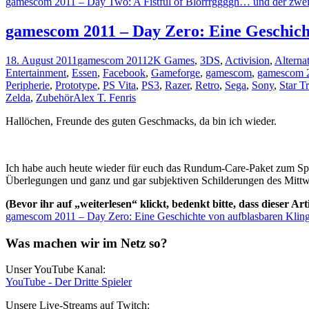
gamescom 2011 – Day Two: A Fistful of Blörrrggggh… und der zwei
gamescom 2011 – Day Zero: Eine Geschicht
18. August 2011
gamescom 2011
2K Games
,
3DS
,
Activision
,
Alterna
Entertainment
,
Essen
,
Facebook
,
Gameforge
,
gamescom
,
gamescom 
Peripherie
,
Prototype
,
PS Vita
,
PS3
,
Razer
,
Retro
,
Sega
,
Sony
,
Star T
Zelda
,
Zubehör
Alex T. Fenris
Hallöchen, Freunde des guten Geschmacks, da bin ich wieder.
Ich habe auch heute wieder für euch das Rundum-Care-Paket zum Spaß
Überlegungen und ganz und gar subjektiven Schilderungen des Mitt
(Bevor ihr auf „weiterlesen“ klickt, bedenkt bitte, dass dieser A
gamescom 2011 – Day Zero: Eine Geschichte von aufblasbaren Klinge
Was machen wir im Netz so?
Unser YouTube Kanal:
YouTube - Der Dritte Spieler
Unsere Live-Streams auf Twitch: