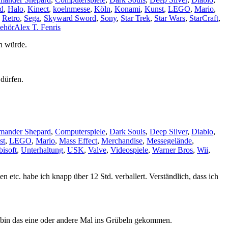
d
,
Halo
,
Kinect
,
koelnmesse
,
Köln
,
Konami
,
Kunst
,
LEGO
,
Mario
,
,
Retro
,
Sega
,
Skyward Sword
,
Sony
,
Star Trek
,
Star Wars
,
StarCraft
,
ehör
Alex T. Fenris
n würde.
 dürfen.
ander Shepard
,
Computerspiele
,
Dark Souls
,
Deep Silver
,
Diablo
,
st
,
LEGO
,
Mario
,
Mass Effect
,
Merchandise
,
Messegelände
,
isoft
,
Unterhaltung
,
USK
,
Valve
,
Videospiele
,
Warner Bros
,
Wii
,
etc. habe ich knapp über 12 Std. verballert. Verständlich, dass ich
bin das eine oder andere Mal ins Grübeln gekommen.