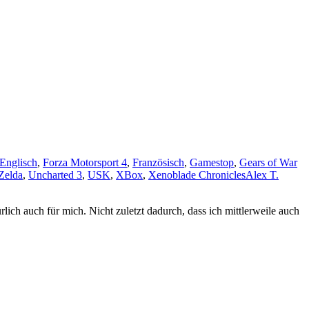
Englisch
,
Forza Motorsport 4
,
Französisch
,
Gamestop
,
Gears of War
Zelda
,
Uncharted 3
,
USK
,
XBox
,
Xenoblade Chronicles
Alex T.
lich auch für mich. Nicht zuletzt dadurch, dass ich mittlerweile auch