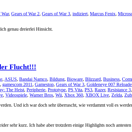
f War
,
Gears of War 2
,
Gears of War 3
,
indiziert
,
Marcus Fenix
,
Micros
lich genau dreierlei Hinsicht.
er Flucht!!!
te
,
ASUS
,
Bandai Namco
,
Bildung
,
Bioware
,
Blizzard
,
Business
,
Comm
,
gamescom 2011
,
Gamestop
,
Gears of War 3
,
Goldeneye 007 Reloade
y: The Heist
,
Peripherie
,
Prototype
,
PS Vita
,
PS3
,
Razer
,
Resistance 3
ve
,
Videospiele
,
Warner Bros
,
Wii
,
Xbox 360
,
XBOX Live
,
Zelda
,
Zub
werden. Und ich war doch sehr überrascht, wie verdammt voll es werde
der sehr kurz. Ich habe aber trotzdem einige Highlights noch antesten
→