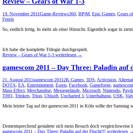
Review – Gears of War 1-3
19. November 2011
Game-Reviews
360
,
BPjM
,
Epic Games
,
Gears o
Fenris
So, endlich fertig. In mehr als einer Hinsicht. Eigentlich sogar in ziem
Ich habe die komplette Trilogie durchgespielt.
Review – Gears of War 1-3
weiterlesen
→
gamescom 2011 – Day Three: Paladin auf d
21. August 2011
gamescom 2011
2K Games
,
3DS
,
Activision
,
Alterna
DOTA
,
EA
,
Entertainment
,
Essen
,
Facebook
,
Gameforge
,
gamescom
Mass Effect
,
Merchandise
,
Messegelände
,
Microsoft
,
Nintendo
,
Payda
THQ
,
Trinken
,
Trion
,
Ubisoft
,
Uncharted 3
,
Unterhaltung
,
USK
,
Val
Mein letzter Tag auf der gamescom 2011 in Köln sollte der Samstag 
Dementsprechend gestaltete sich mein Besuch doch vergleichsweise lei
gamescom 2011 – Day Three: Paladin auf der Flucht!!!
weiterlesen