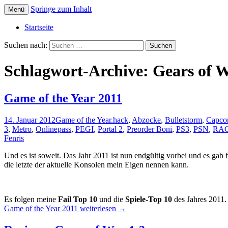
Springe zum Inhalt
Menü
Die offizielle Website zum YouTube Kanal
Der Dritte Spieler
Startseite
Suchen nach:
Schlagwort-Archive: Gears of W
Game of the Year 2011
14. Januar 2012
Game of the Year
.hack
,
Abzocke
,
Bulletstorm
,
Capc
3
,
Metro
,
Onlinepass
,
PEGI
,
Portal 2
,
Preorder Boni
,
PS3
,
PSN
,
RA
Fenris
Und es ist soweit. Das Jahr 2011 ist nun endgültig vorbei und es gab 
die letzte der aktuelle Konsolen mein Eigen nennen kann.
Es folgen meine
Fail Top 10
und die
Spiele-Top 10
des Jahres 2011.
Game of the Year 2011
weiterlesen
→