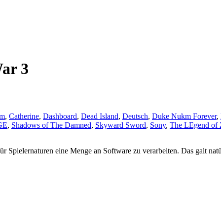
ar 3
om
,
Catherine
,
Dashboard
,
Dead Island
,
Deutsch
,
Duke Nukm Forever
,
GE
,
Shadows of The Damned
,
Skyward Sword
,
Sony
,
The LEgend of 
für Spielernaturen eine Menge an Software zu verarbeiten. Das galt natür