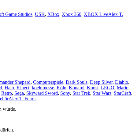
oft Game Studios
,
USK
,
XBox
,
Xbox 360
,
XBOX Live
Alex T.
ander Shepard
,
Computerspiele
,
Dark Souls
,
Deep Silver
,
Diablo
,
d
,
Halo
,
Kinect
,
koelnmesse
,
Köln
,
Konami
,
Kunst
,
LEGO
,
Mario
,
,
Retro
,
Sega
,
Skyward Sword
,
Sony
,
Star Trek
,
Star Wars
,
StarCraft
,
ehör
Alex T. Fenris
n würde.
 dürfen.