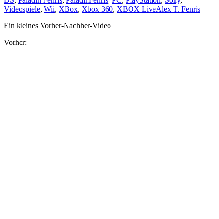
DS
,
Paladin Fenris
,
PaladinFenris
,
PC
,
PlayStation
,
Sony
,
Videospiele
,
Wii
,
XBox
,
Xbox 360
,
XBOX Live
Alex T. Fenris
Ein kleines Vorher-Nachher-Video
Vorher: