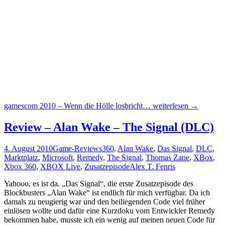
gamescom 2010 – Wenn die Hölle losbricht…
weiterlesen
→
Review – Alan Wake – The Signal (DLC)
4. August 2010
Game-Reviews
360
,
Alan Wake
,
Das Signal
,
DLC
,
Marktplatz
,
Microsoft
,
Remedy
,
The Signal
,
Thomas Zane
,
XBox
,
Xbox 360
,
XBOX Live
,
Zusatzepisode
Alex T. Fenris
Yahooo, es ist da. „Das Signal“, die erste Zusatzepisode des
Blockbusters „Alan Wake“ ist endlich für mich verfügbar. Da ich
damals zu neugierig war und den beiliegenden Code viel früher
einlösen wollte und dafür eine Kurzdoku vom Entwickler Remedy
bekommen habe, musste ich ein wenig auf meinen neuen Code für