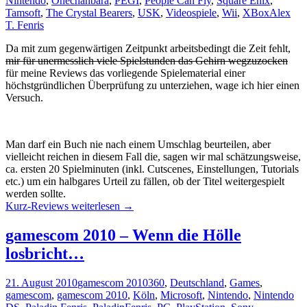
Nintendo
,
Onechanbara
,
PEGI
,
People Can Fly
,
Square Enix
,
Tamsoft
,
The Crystal Bearers
,
USK
,
Videospiele
,
Wii
,
XBox
Alex
T. Fenris
Da mit zum gegenwärtigen Zeitpunkt arbeitsbedingt die Zeit fehlt,
mir für unermesslich viele Spielstunden das Gehirn wegzuzocken
für meine Reviews das vorliegende Spielematerial einer
höchstgründlichen Überprüfung zu unterziehen, wage ich hier einen
Versuch.
Man darf ein Buch nie nach einem Umschlag beurteilen, aber
vielleicht reichen in diesem Fall die, sagen wir mal schätzungsweise,
ca. ersten 20 Spielminuten (inkl. Cutscenes, Einstellungen, Tutorials
etc.) um ein halbgares Urteil zu fällen, ob der Titel weitergespielt
werden sollte.
Kurz-Reviews
weiterlesen
→
gamescom 2010 – Wenn die Hölle
losbricht…
21. August 2010
gamescom 2010
360
,
Deutschland
,
Games
,
gamescom
,
gamescom 2010
,
Köln
,
Microsoft
,
Nintendo
,
Nintendo