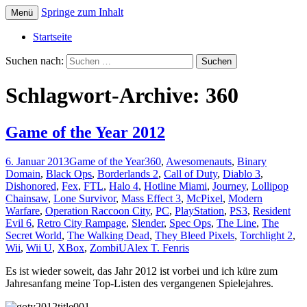
Springe zum Inhalt
Menü
Die offizielle Website zum YouTube Kanal
Der Dritte Spieler
Startseite
Suchen nach:
Schlagwort-Archive: 360
Game of the Year 2012
6. Januar 2013
Game of the Year
360
,
Awesomenauts
,
Binary
Domain
,
Black Ops
,
Borderlands 2
,
Call of Duty
,
Diablo 3
,
Dishonored
,
Fex
,
FTL
,
Halo 4
,
Hotline Miami
,
Journey
,
Lollipop
Chainsaw
,
Lone Survivor
,
Mass Effect 3
,
McPixel
,
Modern
Warfare
,
Operation Raccoon City
,
PC
,
PlayStation
,
PS3
,
Resident
Evil 6
,
Retro City Rampage
,
Slender
,
Spec Ops
,
The Line
,
The
Secret World
,
The Walking Dead
,
They Bleed Pixels
,
Torchlight 2
,
Wii
,
Wii U
,
XBox
,
ZombiU
Alex T. Fenris
Es ist wieder soweit, das Jahr 2012 ist vorbei und ich küre zum
Jahresanfang meine Top-Listen des vergangenen Spielejahres.