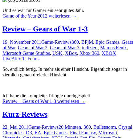
Und es war für Gamer ein sehr gutes Jahr.
Game of the Year 2012
weiterlesen
→
Review – Gears of War 1-3
19. November 2011
Game-Reviews
360
,
BPjM
,
Epic Games
,
Gears
of War
,
Gears of War 2
,
Gears of War 3
,
indiziert
,
Marcus Fenix
,
Microsoft Game Studios
,
USK
,
XBox
,
Xbox 360
,
XBOX
Live
Alex T. Fenris
So, endlich fertig. In mehr als einer Hinsicht. Eigentlich sogar in
ziemlich genau dreierlei Hinsicht.
Ich habe die komplette Trilogie durchgespielt.
Review – Gears of War 1-3
weiterlesen
→
Kurz-Reviews
22. Mai 2011
Game-Reviews
20 Minuten
,
360
,
Bulletstorm
,
Crystal
Chronicles
,
D3
,
EA
,
Epic Games
,
Final Fantasy
,
Microsoft
,