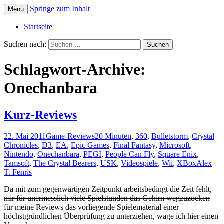
Springe zum Inhalt
Menü
Die offizielle Website zum YouTube Kanal
Der Dritte Spieler
Startseite
Suchen nach:
Schlagwort-Archive:
Onechanbara
Kurz-Reviews
22. Mai 2011
Game-Reviews
20 Minuten
,
360
,
Bulletstorm
,
Crystal
Chronicles
,
D3
,
EA
,
Epic Games
,
Final Fantasy
,
Microsoft
,
Nintendo
,
Onechanbara
,
PEGI
,
People Can Fly
,
Square Enix
,
Tamsoft
,
The Crystal Bearers
,
USK
,
Videospiele
,
Wii
,
XBox
Alex
T. Fenris
Da mit zum gegenwärtigen Zeitpunkt arbeitsbedingt die Zeit fehlt,
mir für unermesslich viele Spielstunden das Gehirn wegzuzocken
für meine Reviews das vorliegende Spielematerial einer
höchstgründlichen Überprüfung zu unterziehen, wage ich hier einen