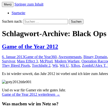
Springe zum Inhalt
Menü
Die offizielle Website zum YouTube Kanal
Der Dritte Spieler
Startseite
Suchen nach:
Schlagwort-Archive: Black Ops
Game of the Year 2012
6. Januar 2013
Game of the Year
360
,
Awesomenauts
,
Binary Domain
Survivor
,
Mass Effect 3
,
McPixel
,
Modern Warfare
,
Operation Racco
They Bleed Pixels
,
Torchlight 2
,
Wii
,
Wii U
,
XBox
,
ZombiU
Alex T. 
Es ist wieder soweit, das Jahr 2012 ist vorbei und ich küre zum Jahr
Und es war für Gamer ein sehr gutes Jahr.
Game of the Year 2012
weiterlesen
→
Was machen wir im Netz so?