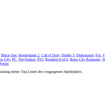
,
Black Ops
,
Borderlands 2
,
Call of Duty
,
Diablo 3
,
Dishonored
,
Fex
,
on City
,
PC
,
PlayStation
,
PS3
,
Resident Evil 6
,
Retro City Rampage
,
S
Fenris
esanfang meine Top-Listen des vergangenen Spielejahres.