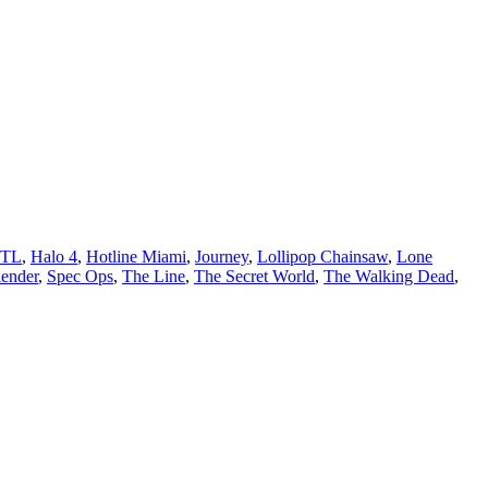
FTL
,
Halo 4
,
Hotline Miami
,
Journey
,
Lollipop Chainsaw
,
Lone
lender
,
Spec Ops
,
The Line
,
The Secret World
,
The Walking Dead
,