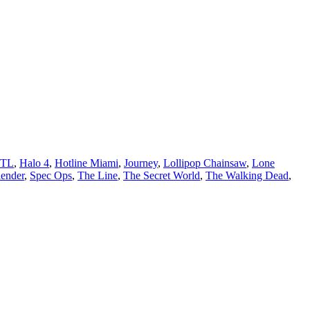
FTL
,
Halo 4
,
Hotline Miami
,
Journey
,
Lollipop Chainsaw
,
Lone
lender
,
Spec Ops
,
The Line
,
The Secret World
,
The Walking Dead
,