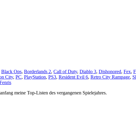
,
Black Ops
,
Borderlands 2
,
Call of Duty
,
Diablo 3
,
Dishonored
,
Fex
,
on City
,
PC
,
PlayStation
,
PS3
,
Resident Evil 6
,
Retro City Rampage
,
S
Fenris
esanfang meine Top-Listen des vergangenen Spielejahres.