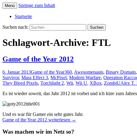
Springe zum Inhalt
Menü
Die offizielle Website zum YouTube Kanal
Der Dritte Spieler
Startseite
Suchen nach:
Schlagwort-Archive: FTL
Game of the Year 2012
6. Januar 2013
Game of the Year
360
,
Awesomenauts
,
Binary Domain
Survivor
,
Mass Effect 3
,
McPixel
,
Modern Warfare
,
Operation Racco
They Bleed Pixels
,
Torchlight 2
,
Wii
,
Wii U
,
XBox
,
ZombiU
Alex T. 
Es ist wieder soweit, das Jahr 2012 ist vorbei und ich küre zum Jahr
Und es war für Gamer ein sehr gutes Jahr.
Game of the Year 2012
weiterlesen
→
Was machen wir im Netz so?