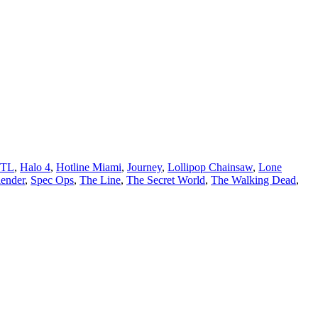
FTL
,
Halo 4
,
Hotline Miami
,
Journey
,
Lollipop Chainsaw
,
Lone
lender
,
Spec Ops
,
The Line
,
The Secret World
,
The Walking Dead
,