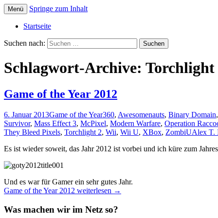
Springe zum Inhalt
Menü
Die offizielle Website zum YouTube Kanal
Der Dritte Spieler
Startseite
Suchen nach:
Schlagwort-Archive: Torchlight
Game of the Year 2012
6. Januar 2013
Game of the Year
360
,
Awesomenauts
,
Binary Domain
Survivor
,
Mass Effect 3
,
McPixel
,
Modern Warfare
,
Operation Racco
They Bleed Pixels
,
Torchlight 2
,
Wii
,
Wii U
,
XBox
,
ZombiU
Alex T. 
Es ist wieder soweit, das Jahr 2012 ist vorbei und ich küre zum Jahr
Und es war für Gamer ein sehr gutes Jahr.
Game of the Year 2012
weiterlesen
→
Was machen wir im Netz so?