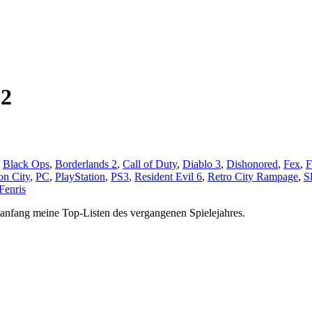
 2
,
Black Ops
,
Borderlands 2
,
Call of Duty
,
Diablo 3
,
Dishonored
,
Fex
,
on City
,
PC
,
PlayStation
,
PS3
,
Resident Evil 6
,
Retro City Rampage
,
S
Fenris
esanfang meine Top-Listen des vergangenen Spielejahres.