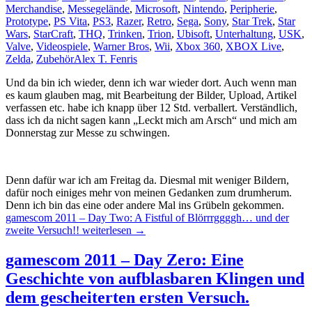
Merchandise
,
Messegelände
,
Microsoft
,
Nintendo
,
Peripherie
,
Prototype
,
PS Vita
,
PS3
,
Razer
,
Retro
,
Sega
,
Sony
,
Star Trek
,
Star
Wars
,
StarCraft
,
THQ
,
Trinken
,
Trion
,
Ubisoft
,
Unterhaltung
,
USK
,
Valve
,
Videospiele
,
Warner Bros
,
Wii
,
Xbox 360
,
XBOX Live
,
Zelda
,
Zubehör
Alex T. Fenris
Und da bin ich wieder, denn ich war wieder dort. Auch wenn man
es kaum glauben mag, mit Bearbeitung der Bilder, Upload, Artikel
verfassen etc. habe ich knapp über 12 Std. verballert. Verständlich,
dass ich da nicht sagen kann „Leckt mich am Arsch“ und mich am
Donnerstag zur Messe zu schwingen.
Denn dafür war ich am Freitag da. Diesmal mit weniger Bildern,
dafür noch einiges mehr von meinen Gedanken zum drumherum.
Denn ich bin das eine oder andere Mal ins Grübeln gekommen.
gamescom 2011 – Day Two: A Fistful of Blörrrggggh… und der
zweite Versuch!!
weiterlesen
→
gamescom 2011 – Day Zero: Eine
Geschichte von aufblasbaren Klingen und
dem gescheiterten ersten Versuch.