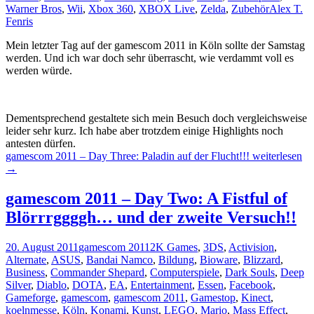
Warner Bros
,
Wii
,
Xbox 360
,
XBOX Live
,
Zelda
,
Zubehör
Alex T.
Fenris
Mein letzter Tag auf der gamescom 2011 in Köln sollte der Samstag
werden. Und ich war doch sehr überrascht, wie verdammt voll es
werden würde.
Dementsprechend gestaltete sich mein Besuch doch vergleichsweise
leider sehr kurz. Ich habe aber trotzdem einige Highlights noch
antesten dürfen.
gamescom 2011 – Day Three: Paladin auf der Flucht!!!
weiterlesen
→
gamescom 2011 – Day Two: A Fistful of
Blörrrggggh… und der zweite Versuch!!
20. August 2011
gamescom 2011
2K Games
,
3DS
,
Activision
,
Alternate
,
ASUS
,
Bandai Namco
,
Bildung
,
Bioware
,
Blizzard
,
Business
,
Commander Shepard
,
Computerspiele
,
Dark Souls
,
Deep
Silver
,
Diablo
,
DOTA
,
EA
,
Entertainment
,
Essen
,
Facebook
,
Gameforge
,
gamescom
,
gamescom 2011
,
Gamestop
,
Kinect
,
koelnmesse
,
Köln
,
Konami
,
Kunst
,
LEGO
,
Mario
,
Mass Effect
,