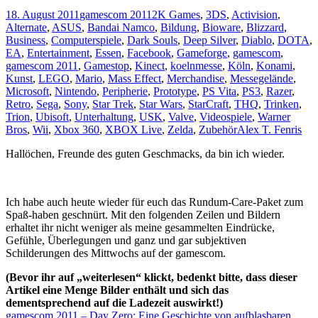
18. August 2011
gamescom 2011
2K Games
,
3DS
,
Activision
,
Alternate
,
ASUS
,
Bandai Namco
,
Bildung
,
Bioware
,
Blizzard
,
Business
,
Computerspiele
,
Dark Souls
,
Deep Silver
,
Diablo
,
DOTA
,
EA
,
Entertainment
,
Essen
,
Facebook
,
Gameforge
,
gamescom
,
gamescom 2011
,
Gamestop
,
Kinect
,
koelnmesse
,
Köln
,
Konami
,
Kunst
,
LEGO
,
Mario
,
Mass Effect
,
Merchandise
,
Messegelände
,
Microsoft
,
Nintendo
,
Peripherie
,
Prototype
,
PS Vita
,
PS3
,
Razer
,
Retro
,
Sega
,
Sony
,
Star Trek
,
Star Wars
,
StarCraft
,
THQ
,
Trinken
,
Trion
,
Ubisoft
,
Unterhaltung
,
USK
,
Valve
,
Videospiele
,
Warner
Bros
,
Wii
,
Xbox 360
,
XBOX Live
,
Zelda
,
Zubehör
Alex T. Fenris
Hallöchen, Freunde des guten Geschmacks, da bin ich wieder.
Ich habe auch heute wieder für euch das Rundum-Care-Paket zum
Spaß-haben geschnürt. Mit den folgenden Zeilen und Bildern
erhaltet ihr nicht weniger als meine gesammelten Eindrücke,
Gefühle, Überlegungen und ganz und gar subjektiven
Schilderungen des Mittwochs auf der gamescom.
(Bevor ihr auf „weiterlesen“ klickt, bedenkt bitte, dass dieser
Artikel eine Menge Bilder enthält und sich das
dementsprechend auf die Ladezeit auswirkt!)
gamescom 2011 – Day Zero: Eine Geschichte von aufblasbaren