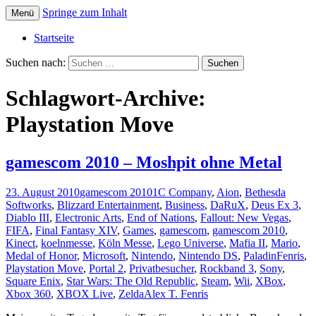
Springe zum Inhalt
Menü
Die offizielle Website zum YouTube Kanal
Der Dritte Spieler
Startseite
Suchen nach:
Schlagwort-Archive:
Playstation Move
gamescom 2010 – Moshpit ohne Metal
23. August 2010
gamescom 2010
1C Company
,
Aion
,
Bethesda
Softworks
,
Blizzard Entertainment
,
Business
,
DaRuX
,
Deus Ex 3
,
Diablo III
,
Electronic Arts
,
End of Nations
,
Fallout: New Vegas
,
FIFA
,
Final Fantasy XIV
,
Games
,
gamescom
,
gamescom 2010
,
Kinect
,
koelnmesse
,
Köln Messe
,
Lego Universe
,
Mafia II
,
Mario
,
Medal of Honor
,
Microsoft
,
Nintendo
,
Nintendo DS
,
PaladinFenris
,
Playstation Move
,
Portal 2
,
Privatbesucher
,
Rockband 3
,
Sony
,
Square Enix
,
Star Wars: The Old Republic
,
Steam
,
Wii
,
XBox
,
Xbox 360
,
XBOX Live
,
Zelda
Alex T. Fenris