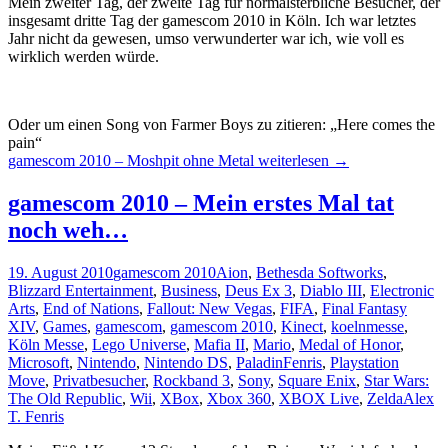
Mein zweiter Tag, der zweite Tag für normalsterbliche Besucher, der
insgesamt dritte Tag der gamescom 2010 in Köln. Ich war letztes
Jahr nicht da gewesen, umso verwunderter war ich, wie voll es
wirklich werden würde.
Oder um einen Song von Farmer Boys zu zitieren: „Here comes the
pain“
gamescom 2010 – Moshpit ohne Metal
weiterlesen
→
gamescom 2010 – Mein erstes Mal tat
noch weh…
19. August 2010
gamescom 2010
Aion
,
Bethesda Softworks
,
Blizzard Entertainment
,
Business
,
Deus Ex 3
,
Diablo III
,
Electronic
Arts
,
End of Nations
,
Fallout: New Vegas
,
FIFA
,
Final Fantasy
XIV
,
Games
,
gamescom
,
gamescom 2010
,
Kinect
,
koelnmesse
,
Köln Messe
,
Lego Universe
,
Mafia II
,
Mario
,
Medal of Honor
,
Microsoft
,
Nintendo
,
Nintendo DS
,
PaladinFenris
,
Playstation
Move
,
Privatbesucher
,
Rockband 3
,
Sony
,
Square Enix
,
Star Wars:
The Old Republic
,
Wii
,
XBox
,
Xbox 360
,
XBOX Live
,
Zelda
Alex
T. Fenris