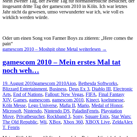
Mein zweiter Tag, der zweite Tag für normalsterbliche Besucher, der
insgesamt dritte Tag der gamescom 2010 in Köln. Ich war letztes
Jahr nicht da gewesen, umso verwunderter war ich, wie voll es
wirklich werden würde.
Oder um einen Song von Farmer Boys zu zitieren: „Here comes the
pain“
gamescom 2010 – Moshpit ohne Metal
weiterlesen
→
gamescom 2010 – Mein erstes Mal tat
noch weh…
19. August 2010
gamescom 2010
Aion
,
Bethesda Softworks
,
Blizzard Entertainment
,
Business
,
Deus Ex 3
,
Diablo III
,
Electronic
Arts
,
End of Nations
,
Fallout: New Vegas
,
FIFA
,
Final Fantasy
XIV
,
Games
,
gamescom
,
gamescom 2010
,
Kinect
,
koelnmesse
,
Köln Messe
,
Lego Universe
,
Mafia II
,
Mario
,
Medal of Honor
,
Microsoft
,
Nintendo
,
Nintendo DS
,
PaladinFenris
,
Playstation
Move
,
Privatbesucher
,
Rockband 3
,
Sony
,
Square Enix
,
Star Wars:
The Old Republic
,
Wii
,
XBox
,
Xbox 360
,
XBOX Live
,
Zelda
Alex
T. Fenris