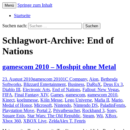
Springe zum Inhalt
Menü
Die offizielle Website zum YouTube Kanal
Der Dritte Spieler
Startseite
Suchen nach:
Schlagwort-Archive: End of
Nations
gamescom 2010 – Moshpit ohne Metal
23. August 2010
gamescom 2010
1C Company
,
Aion
,
Bethesda
Softworks
,
Blizzard Entertainment
,
Business
,
DaRuX
,
Deus Ex 3
,
Diablo III
,
Electronic Arts
,
End of Nations
,
Fallout: New Vegas
,
FIFA
,
Final Fantasy XIV
,
Games
,
gamescom
,
gamescom 2010
,
Kinect
,
koelnmesse
,
Köln Messe
,
Lego Universe
,
Mafia II
,
Mario
,
Medal of Honor
,
Microsoft
,
Nintendo
,
Nintendo DS
,
PaladinFenris
,
Playstation Move
,
Portal 2
,
Privatbesucher
,
Rockband 3
,
Sony
,
Square Enix
,
Star Wars: The Old Republic
,
Steam
,
Wii
,
XBox
,
Xbox 360
,
XBOX Live
,
Zelda
Alex T. Fenris