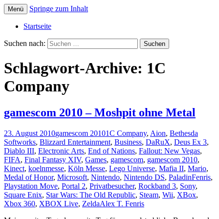
Springe zum Inhalt
Menü
Die offizielle Website zum YouTube Kanal
Der Dritte Spieler
Startseite
Suchen nach:
Schlagwort-Archive: 1C
Company
gamescom 2010 – Moshpit ohne Metal
23. August 2010
gamescom 2010
1C Company
,
Aion
,
Bethesda
Softworks
,
Blizzard Entertainment
,
Business
,
DaRuX
,
Deus Ex 3
,
Diablo III
,
Electronic Arts
,
End of Nations
,
Fallout: New Vegas
,
FIFA
,
Final Fantasy XIV
,
Games
,
gamescom
,
gamescom 2010
,
Kinect
,
koelnmesse
,
Köln Messe
,
Lego Universe
,
Mafia II
,
Mario
,
Medal of Honor
,
Microsoft
,
Nintendo
,
Nintendo DS
,
PaladinFenris
,
Playstation Move
,
Portal 2
,
Privatbesucher
,
Rockband 3
,
Sony
,
Square Enix
,
Star Wars: The Old Republic
,
Steam
,
Wii
,
XBox
,
Xbox 360
,
XBOX Live
,
Zelda
Alex T. Fenris