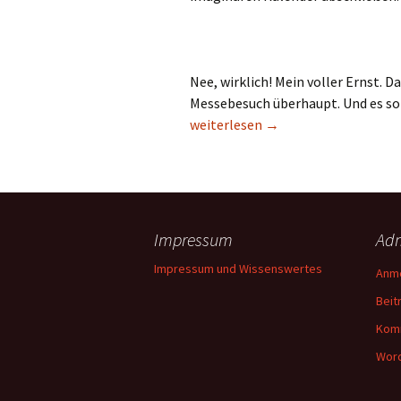
Nee, wirklich! Mein voller Ernst. 
Messebesuch überhaupt. Und es sol
gamescom 2010 – Mein erstes Mal
weiterlesen
→
Impressum
Adm
Impressum und Wissenswertes
Anm
Beit
Kom
Word