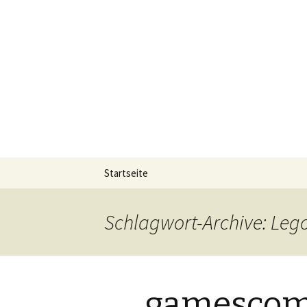
Die offizielle Website zum YouT
Der Dritte
Springe
Startseite
zum
Inhalt
Schlagwort-Archive: Leg
gamescom 