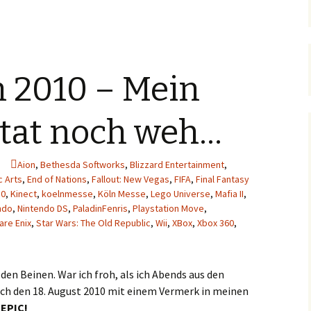
2010 – Mein
 tat noch weh…
Aion
,
Bethesda Softworks
,
Blizzard Entertainment
,
c Arts
,
End of Nations
,
Fallout: New Vegas
,
FIFA
,
Final Fantasy
10
,
Kinect
,
koelnmesse
,
Köln Messe
,
Lego Universe
,
Mafia II
,
ndo
,
Nintendo DS
,
PaladinFenris
,
Playstation Move
,
are Enix
,
Star Wars: The Old Republic
,
Wii
,
XBox
,
Xbox 360
,
en Beinen. War ich froh, als ich Abends aus den
ich den 18. August 2010 mit einem Vermerk in meinen
:
EPIC!