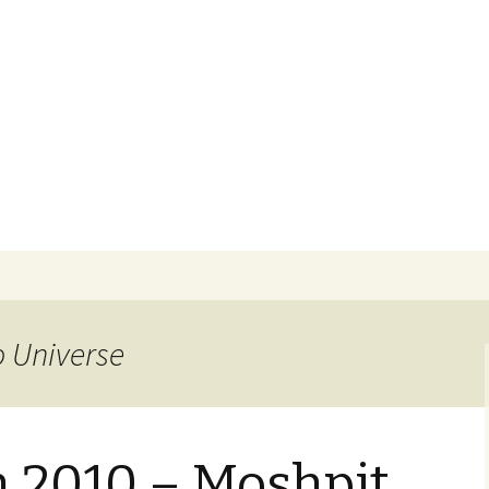
ube Kanal
 Spieler
o Universe
2010 – Moshpit