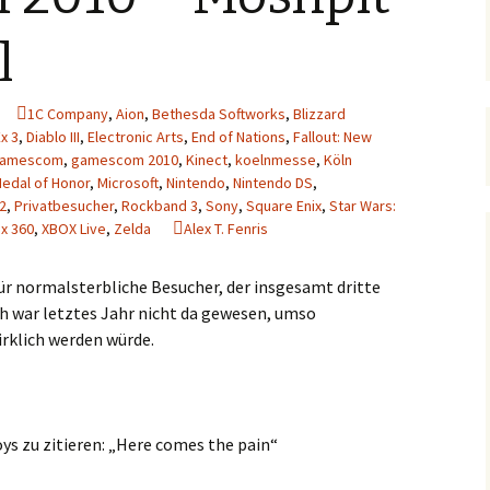
l
1C Company
,
Aion
,
Bethesda Softworks
,
Blizzard
x 3
,
Diablo III
,
Electronic Arts
,
End of Nations
,
Fallout: New
amescom
,
gamescom 2010
,
Kinect
,
koelnmesse
,
Köln
edal of Honor
,
Microsoft
,
Nintendo
,
Nintendo DS
,
 2
,
Privatbesucher
,
Rockband 3
,
Sony
,
Square Enix
,
Star Wars:
x 360
,
XBOX Live
,
Zelda
Alex T. Fenris
für normalsterbliche Besucher, der insgesamt dritte
h war letztes Jahr nicht da gewesen, umso
irklich werden würde.
s zu zitieren: „Here comes the pain“
etal