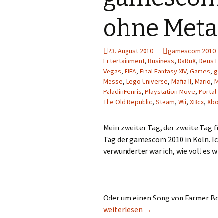
ohne Meta
23. August 2010
gamescom 2010
Entertainment
,
Business
,
DaRuX
,
Deus E
Vegas
,
FIFA
,
Final Fantasy XIV
,
Games
,
g
Messe
,
Lego Universe
,
Mafia II
,
Mario
,
M
PaladinFenris
,
Playstation Move
,
Portal
The Old Republic
,
Steam
,
Wii
,
XBox
,
Xbo
Mein zweiter Tag, der zweite Tag 
Tag der gamescom 2010 in Köln. Ic
verwunderter war ich, wie voll es w
Oder um einen Song von Farmer Boy
gamescom 2010 – Moshpit ohne M
weiterlesen
→