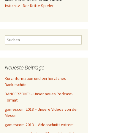
twitch.tv - Der Dritte Spieler
S
u
c
h
e
Neueste Beiträge
n
n
Kurzinformation und ein herzliches
a
Dankeschön
c
DANGERZONE! – Unser neues Podcast-
h
Format
:
gamescom 2013 – Unsere Videos von der
Messe
gamescom 2013 – Videoschnitt extrem!