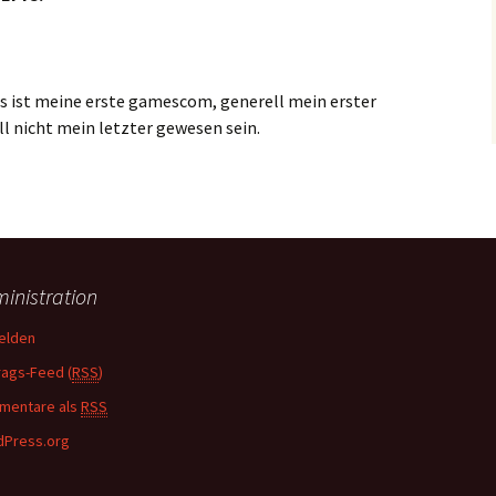
Das ist meine erste gamescom, generell mein erster
l nicht mein letzter gewesen sein.
 tat noch weh…
inistration
elden
rags-Feed (
RSS
)
mentare als
RSS
Press.org