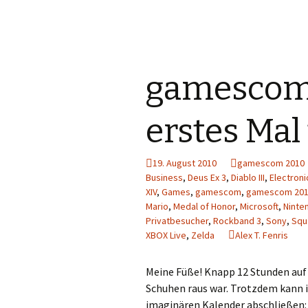
gamescom 
erstes Mal
19. August 2010
gamescom 2010
Business
,
Deus Ex 3
,
Diablo III
,
Electroni
XIV
,
Games
,
gamescom
,
gamescom 20
Mario
,
Medal of Honor
,
Microsoft
,
Ninte
Privatbesucher
,
Rockband 3
,
Sony
,
Squ
XBOX Live
,
Zelda
Alex T. Fenris
Meine Füße! Knapp 12 Stunden auf d
Schuhen raus war. Trotzdem kann 
imaginären Kalender abschließen