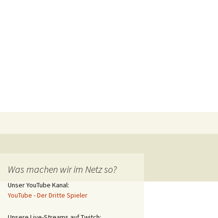
Suchen
nach:
Was machen wir im Netz so?
Unser YouTube Kanal:
YouTube - Der Dritte Spieler
Unsere Live-Streams auf Twitch: