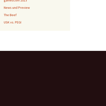
gamescom 2013
News und Preview
The Beef
USK vs. PEGI