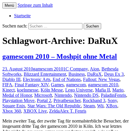
Springe zum Inhalt
Menü
Die offizielle Website zum YouTube Kanal
Der Dritte Spieler
Startseite
Suchen nach:
Schlagwort-Archive: DaRuX
gamescom 2010 – Moshpit ohne Metal
23. August 2010
gamescom 2010
1C Company
,
Aion
,
Bethesda
Softworks
,
Blizzard Entertainment
,
Business
,
DaRuX
,
Deus Ex 3
,
Diablo III
,
Electronic Arts
,
End of Nations
,
Fallout: New Vegas
,
FIFA
,
Final Fantasy XIV
,
Games
,
gamescom
,
gamescom 2010
,
Kinect
,
koelnmesse
,
Köln Messe
,
Lego Universe
,
Mafia II
,
Mario
,
Medal of Honor
,
Microsoft
,
Nintendo
,
Nintendo DS
,
PaladinFenris
,
Playstation Move
,
Portal 2
,
Privatbesucher
,
Rockband 3
,
Sony
,
Square Enix
,
Star Wars: The Old Republic
,
Steam
,
Wii
,
XBox
,
Xbox 360
,
XBOX Live
,
Zelda
Alex T. Fenris
Mein zweiter Tag, der zweite Tag für normalsterbliche Besucher, der
insgesamt dritte Tag der gamescom 2010 in Köln. Ich war letztes