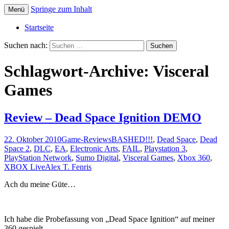
Springe zum Inhalt
Menü
Die offizielle Website zum YouTube Kanal
Der Dritte Spieler
Startseite
Suchen nach:
Schlagwort-Archive: Visceral
Games
Review – Dead Space Ignition DEMO
22. Oktober 2010
Game-Reviews
BASHED!!!
,
Dead Space
,
Dead
Space 2
,
DLC
,
EA
,
Electronic Arts
,
FAIL
,
Playstation 3
,
PlayStation Network
,
Sumo Digital
,
Visceral Games
,
Xbox 360
,
XBOX Live
Alex T. Fenris
Ach du meine Güte…
Ich habe die Probefassung von „Dead Space Ignition“ auf meiner
360 gespielt.