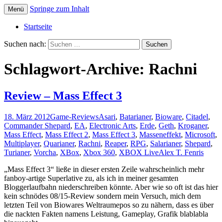
Springe zum Inhalt
Menü
Die offizielle Website zum YouTube Kanal
Der Dritte Spieler
Startseite
Suchen nach:
Schlagwort-Archive: Rachni
Review – Mass Effect 3
18. März 2012
Game-Reviews
Asari
,
Batarianer
,
Bioware
,
Citadel
,
Commander Shepard
,
EA
,
Electronic Arts
,
Erde
,
Geth
,
Kroganer
,
Mass Effect
,
Mass Effect 2
,
Mass Effect 3
,
Masseneffekt
,
Microsoft
,
Multiplayer
,
Quarianer
,
Rachni
,
Reaper
,
RPG
,
Salarianer
,
Shepard
,
Turianer
,
Vorcha
,
XBox
,
Xbox 360
,
XBOX Live
Alex T. Fenris
„Mass Effect 3“ ließe in dieser ersten Zeile wahrscheinlich mehr
fanboy-artige Superlative zu, als ich in meiner gesamten
Bloggerlaufbahn niederschreiben könnte. Aber wie so oft ist das hier
kein schnödes 08/15-Review sondern mein Versuch, mich dem
letzten Teil von Biowares Weltraumepos so zu nähern, dass es über
die nackten Fakten namens Leistung, Gameplay, Grafik blablabla