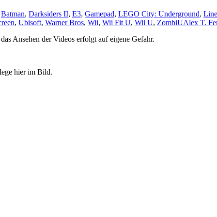
,
Batman
,
Darksiders II
,
E3
,
Gamepad
,
LEGO City: Underground
,
Lin
creen
,
Ubisoft
,
Warner Bros
,
Wii
,
Wii Fit U
,
Wii U
,
ZombiU
Alex T. Fe
das Ansehen der Videos erfolgt auf eigene Gefahr.
lege hier im Bild.