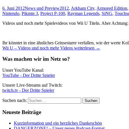
6. Juni 2012
News und Preview
2012
,
Arkham City
,
Armored Edition
Nintendo
,
Pikmin 3
,
Project P-100
,
Rayman Legends
,
SiNG
,
Touchs
Videos und noch mehr Spielevideos von Wii U Titeln. Aber Achtung: 
Ihr könntet in eine ähnliches Grinsestarre verfallen, wie der werte Kol
Wii U – Videos und noch mehr Videos
weiterlesen
→
Was machen wir im Netz so?
Unser YouTube Kanal:
YouTube - Der Dritte Spieler
Unsere Live-Streams auf Twitch:
twitch.tv - Der Dritte Spieler
Suchen nach:
Neueste Beiträge
Kurzinformation und ein herzliches Dankeschön
DANGERZONE! – Unser neues Podcast-Format