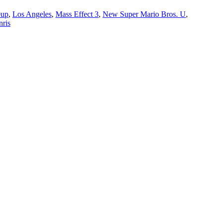
eup
,
Los Angeles
,
Mass Effect 3
,
New Super Mario Bros. U
,
nris