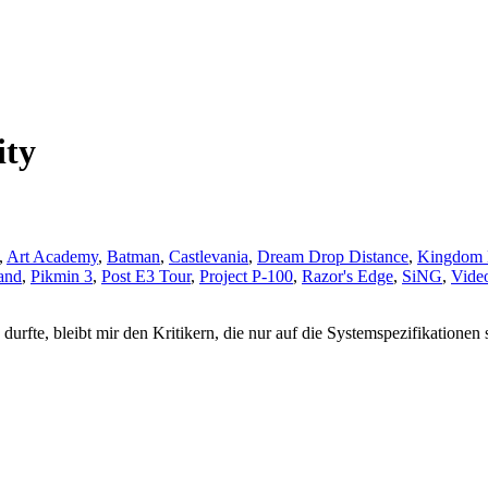
ity
,
Art Academy
,
Batman
,
Castlevania
,
Dream Drop Distance
,
Kingdom 
and
,
Pikmin 3
,
Post E3 Tour
,
Project P-100
,
Razor's Edge
,
SiNG
,
Video
rfte, bleibt mir den Kritikern, die nur auf die Systemspezifikationen 