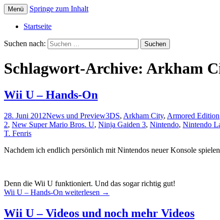
Springe zum Inhalt
Menü
Die offizielle Website zum YouTube Kanal
Der Dritte Spieler
Startseite
Suchen nach:
Schlagwort-Archive: Arkham C
Wii U – Hands-On
28. Juni 2012
News und Preview
3DS
,
Arkham City
,
Armored Edition
2
,
New Super Mario Bros. U
,
Ninja Gaiden 3
,
Nintendo
,
Nintendo L
T. Fenris
Nachdem ich endlich persönlich mit Nintendos neuer Konsole spielen du
Denn die Wii U funktioniert. Und das sogar richtig gut!
Wii U – Hands-On
weiterlesen
→
Wii U – Videos und noch mehr Videos