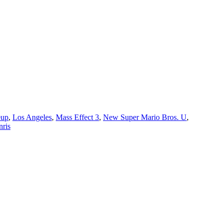
eup
,
Los Angeles
,
Mass Effect 3
,
New Super Mario Bros. U
,
nris