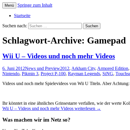
Springe zum Inhalt
Menü
Die offizielle Website zum YouTube Kanal
Der Dritte Spieler
Startseite
Suchen nach:
Schlagwort-Archive: Gamepad
Wii U – Videos und noch mehr Videos
6. Juni 2012
News und Preview
2012
,
Arkham City
,
Armored Edition
Nintendo
,
Pikmin 3
,
Project P-100
,
Rayman Legends
,
SiNG
,
Touchs
Videos und noch mehr Spielevideos von Wii U Titeln. Aber Achtung: 
Ihr könntet in eine ähnliches Grinsestarre verfallen, wie der werte Kol
Wii U – Videos und noch mehr Videos
weiterlesen
→
Was machen wir im Netz so?