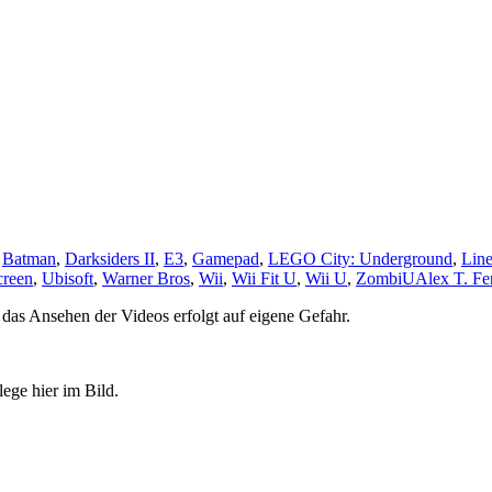
,
Batman
,
Darksiders II
,
E3
,
Gamepad
,
LEGO City: Underground
,
Lin
creen
,
Ubisoft
,
Warner Bros
,
Wii
,
Wii Fit U
,
Wii U
,
ZombiU
Alex T. Fe
das Ansehen der Videos erfolgt auf eigene Gefahr.
lege hier im Bild.