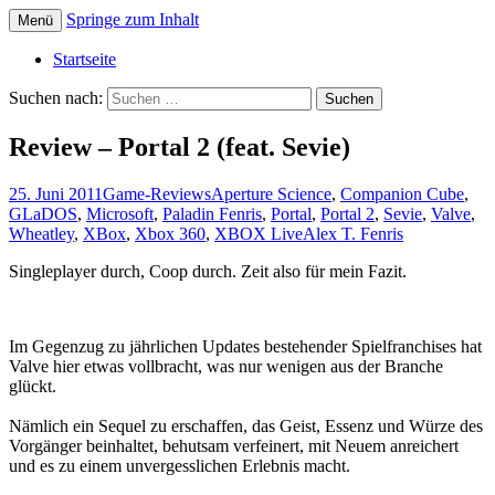
Springe zum Inhalt
Menü
Die offizielle Website zum YouTube Kanal
Der Dritte Spieler
Startseite
Suchen nach:
Review – Portal 2 (feat. Sevie)
25. Juni 2011
Game-Reviews
Aperture Science
,
Companion Cube
,
GLaDOS
,
Microsoft
,
Paladin Fenris
,
Portal
,
Portal 2
,
Sevie
,
Valve
,
Wheatley
,
XBox
,
Xbox 360
,
XBOX Live
Alex T. Fenris
Singleplayer durch, Coop durch. Zeit also für mein Fazit.
Im Gegenzug zu jährlichen Updates bestehender Spielfranchises hat
Valve hier etwas vollbracht, was nur wenigen aus der Branche
glückt.
Nämlich ein Sequel zu erschaffen, das Geist, Essenz und Würze des
Vorgänger beinhaltet, behutsam verfeinert, mit Neuem anreichert
und es zu einem unvergesslichen Erlebnis macht.