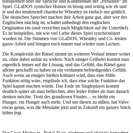
transportiert über die Sprüche und Kommentare der „Personen“ im
Spiel. GLaDOS zynischer Humor ist bissig und witzig wie eh und
je und der tendenziell chaotische Wheatley ist einfach nur göttlich.
Die deutschen Sprecher machen ihre Arbeit ganz gut, aber wer des
Englischen mächtig ist, schaltet unbedingt den englischen
Originalton ein (und verzichtet nach Möglichkeit auf die Untertitel).
Es ist beispiellos, mit wie viel Liebe dieses Spiel synchronisiert
worden ist. Die Stimmen von GLaDOS, Wheatley und Co. leisten
ganze Arbeit und bringen euch immer mal wieder zum Lachen.
Die Komplexität der Rätsel nimmt im weiteren Verlauf immer weiter
zu, ohne dabei unfair zu wirken. Nach einiger Grübelei kommt man
eigentlich immer auf die Lösung, und das Gefühl, das Rätsel ganz
alleine geschafft zu haben ist ein verdammt befriedigendes Gefühl.
Auch wenn an einigen Stellen kritisiert wird, dass eine Hilfe-
Funktion nötig wäre, empfinde ich, dass eine solche Funktion das
Spiel kaputt machen würde. Das Ende im Singleplayer kommt
deutlich später als man befürchtet, aber leider früher als man danach
denken möchte. Trotz des grandiosen Finales… es bleibt ein
Hunger, ein Hunger nach mehr. Und um diesen zu stillen, hat Valve
etwas getan, was die Messlatte jetzt und in Zukunft ein ganzes Stück
höher legt.
Der Coop-Modus in „Portal 2“ ist, nüchtern und objektiv betrachtet,