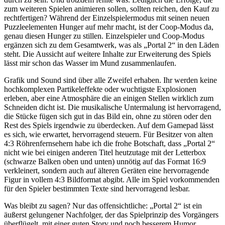
zum weiteren Spielen animieren sollen, sollten reichen, den Kauf zu
rechtfertigen? Während der Einzelspielermodus mit seinen neuen
Puzzleelementen Hunger auf mehr macht, ist der Coop-Modus da,
genau diesen Hunger zu stillen. Einzelspieler und Coop-Modus
ergänzen sich zu dem Gesamtwerk, was als „Portal 2“ in den Läden
steht. Die Aussicht auf weitere Inhalte zur Erweiterung des Spiels
lässt mir schon das Wasser im Mund zusammenlaufen.
Grafik und Sound sind über alle Zweifel erhaben. Ihr werden keine
hochkomplexen Partikeleffekte oder wuchtigste Explosionen
erleben, aber eine Atmosphäre die an einigen Stellen wirklich zum
Schneiden dicht ist. Die musikalische Untermalung ist hervorragend,
die Stücke fügen sich gut in das Bild ein, ohne zu stören oder den
Rest des Spiels irgendwie zu überdecken. Auf dem Gamepad lässt
es sich, wie erwartet, hervorragend steuern. Für Besitzer von alten
4:3 Röhrenfernsehern habe ich die frohe Botschaft, dass „Portal 2“
nicht wie bei einigen anderen Titel heutzutage mit der Letterbox
(schwarze Balken oben und unten) unnötig auf das Format 16:9
verkleinert, sondern auch auf älteren Geräten eine hervorragende
Figur in vollem 4:3 Bildformat abgibt. Alle im Spiel vorkommenden
für den Spieler bestimmten Texte sind hervorragend lesbar.
Was bleibt zu sagen? Nur das offensichtliche: „Portal 2“ ist ein
äußerst gelungener Nachfolger, der das Spielprinzip des Vorgängers
überflügelt, mit einer guten Story und noch besserem Humor