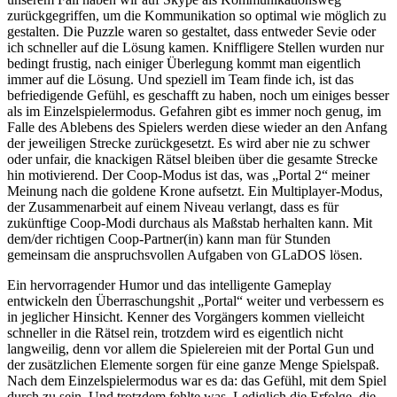
zurückgegriffen, um die Kommunikation so optimal wie möglich zu
gestalten. Die Puzzle waren so gestaltet, dass entweder Sevie oder
ich schneller auf die Lösung kamen. Kniffligere Stellen wurden nur
bedingt frustig, nach einiger Überlegung kommt man eigentlich
immer auf die Lösung. Und speziell im Team finde ich, ist das
befriedigende Gefühl, es geschafft zu haben, noch um einiges besser
als im Einzelspielermodus. Gefahren gibt es immer noch genug, im
Falle des Ablebens des Spielers werden diese wieder an den Anfang
der jeweiligen Strecke zurückgesetzt. Es wird aber nie zu schwer
oder unfair, die knackigen Rätsel bleiben über die gesamte Strecke
hin motivierend. Der Coop-Modus ist das, was „Portal 2“ meiner
Meinung nach die goldene Krone aufsetzt. Ein Multiplayer-Modus,
der Zusammenarbeit auf einem Niveau verlangt, dass es für
zukünftige Coop-Modi durchaus als Maßstab herhalten kann. Mit
dem/der richtigen Coop-Partner(in) kann man für Stunden
gemeinsam die anspruchsvollen Aufgaben von GLaDOS lösen.
Ein hervorragender Humor und das intelligente Gameplay
entwickeln den Überraschungshit „Portal“ weiter und verbessern es
in jeglicher Hinsicht. Kenner des Vorgängers kommen vielleicht
schneller in die Rätsel rein, trotzdem wird es eigentlich nicht
langweilig, denn vor allem die Spielereien mit der Portal Gun und
der zusätzlichen Elemente sorgen für eine ganze Menge Spielspaß.
Nach dem Einzelspielermodus war es da: das Gefühl, mit dem Spiel
durch zu sein. Und trotzdem fehlte was. Lediglich die Erfolge, die