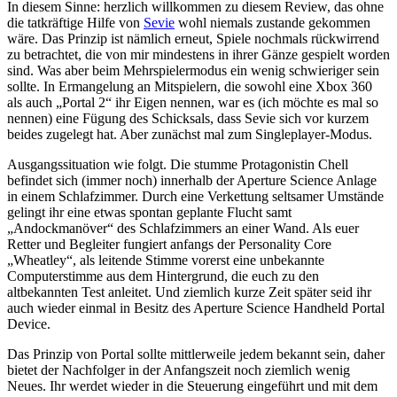
In diesem Sinne: herzlich willkommen zu diesem Review, das ohne
die tatkräftige Hilfe von
Sevie
wohl niemals zustande gekommen
wäre. Das Prinzip ist nämlich erneut, Spiele nochmals rückwirrend
zu betrachtet, die von mir mindestens in ihrer Gänze gespielt worden
sind. Was aber beim Mehrspielermodus ein wenig schwieriger sein
sollte. In Ermangelung an Mitspielern, die sowohl eine Xbox 360
als auch „Portal 2“ ihr Eigen nennen, war es (ich möchte es mal so
nennen) eine Fügung des Schicksals, dass Sevie sich vor kurzem
beides zugelegt hat. Aber zunächst mal zum Singleplayer-Modus.
Ausgangssituation wie folgt. Die stumme Protagonistin Chell
befindet sich (immer noch) innerhalb der Aperture Science Anlage
in einem Schlafzimmer. Durch eine Verkettung seltsamer Umstände
gelingt ihr eine etwas spontan geplante Flucht samt
„Andockmanöver“ des Schlafzimmers an einer Wand. Als euer
Retter und Begleiter fungiert anfangs der Personality Core
„Wheatley“, als leitende Stimme vorerst eine unbekannte
Computerstimme aus dem Hintergrund, die euch zu den
altbekannten Test anleitet. Und ziemlich kurze Zeit später seid ihr
auch wieder einmal in Besitz des Aperture Science Handheld Portal
Device.
Das Prinzip von Portal sollte mittlerweile jedem bekannt sein, daher
bietet der Nachfolger in der Anfangszeit noch ziemlich wenig
Neues. Ihr werdet wieder in die Steuerung eingeführt und mit dem