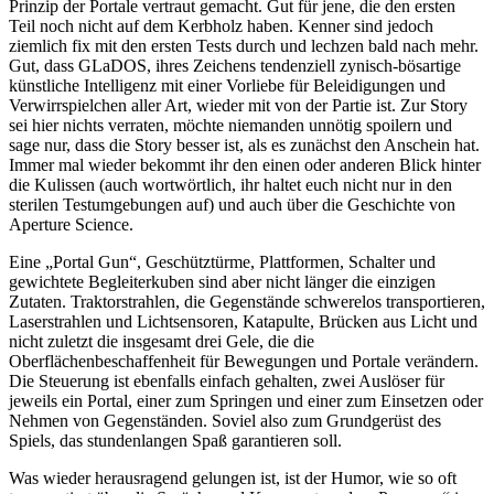
Prinzip der Portale vertraut gemacht. Gut für jene, die den ersten
Teil noch nicht auf dem Kerbholz haben. Kenner sind jedoch
ziemlich fix mit den ersten Tests durch und lechzen bald nach mehr.
Gut, dass GLaDOS, ihres Zeichens tendenziell zynisch-bösartige
künstliche Intelligenz mit einer Vorliebe für Beleidigungen und
Verwirrspielchen aller Art, wieder mit von der Partie ist. Zur Story
sei hier nichts verraten, möchte niemanden unnötig spoilern und
sage nur, dass die Story besser ist, als es zunächst den Anschein hat.
Immer mal wieder bekommt ihr den einen oder anderen Blick hinter
die Kulissen (auch wortwörtlich, ihr haltet euch nicht nur in den
sterilen Testumgebungen auf) und auch über die Geschichte von
Aperture Science.
Eine „Portal Gun“, Geschütztürme, Plattformen, Schalter und
gewichtete Begleiterkuben sind aber nicht länger die einzigen
Zutaten. Traktorstrahlen, die Gegenstände schwerelos transportieren,
Laserstrahlen und Lichtsensoren, Katapulte, Brücken aus Licht und
nicht zuletzt die insgesamt drei Gele, die die
Oberflächenbeschaffenheit für Bewegungen und Portale verändern.
Die Steuerung ist ebenfalls einfach gehalten, zwei Auslöser für
jeweils ein Portal, einer zum Springen und einer zum Einsetzen oder
Nehmen von Gegenständen. Soviel also zum Grundgerüst des
Spiels, das stundenlangen Spaß garantieren soll.
Was wieder herausragend gelungen ist, ist der Humor, wie so oft