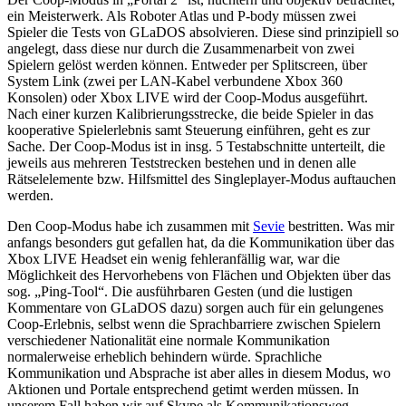
ein Meisterwerk. Als Roboter Atlas und P-body müssen zwei
Spieler die Tests von GLaDOS absolvieren. Diese sind prinzipiell so
angelegt, dass diese nur durch die Zusammenarbeit von zwei
Spielern gelöst werden können. Entweder per Splitscreen, über
System Link (zwei per LAN-Kabel verbundene Xbox 360
Konsolen) oder Xbox LIVE wird der Coop-Modus ausgeführt.
Nach einer kurzen Kalibrierungsstrecke, die beide Spieler in das
kooperative Spielerlebnis samt Steuerung einführen, geht es zur
Sache. Der Coop-Modus ist in insg. 5 Testabschnitte unterteilt, die
jeweils aus mehreren Teststrecken bestehen und in denen alle
Rätselelemente bzw. Hilfsmittel des Singleplayer-Modus auftauchen
werden.
Den Coop-Modus habe ich zusammen mit
Sevie
bestritten. Was mir
anfangs besonders gut gefallen hat, da die Kommunikation über das
Xbox LIVE Headset ein wenig fehleranfällig war, war die
Möglichkeit des Hervorhebens von Flächen und Objekten über das
sog. „Ping-Tool“. Die ausführbaren Gesten (und die lustigen
Kommentare von GLaDOS dazu) sorgen auch für ein gelungenes
Coop-Erlebnis, selbst wenn die Sprachbarriere zwischen Spielern
verschiedener Nationalität eine normale Kommunikation
normalerweise erheblich behindern würde. Sprachliche
Kommunikation und Absprache ist aber alles in diesem Modus, wo
Aktionen und Portale entsprechend getimt werden müssen. In
unserem Fall haben wir auf Skype als Kommunikationsweg